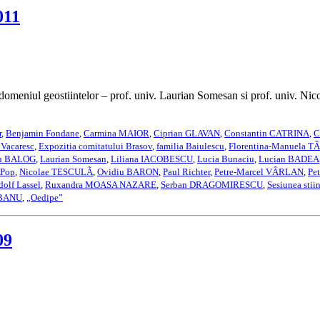
011
 domeniul geostiintelor – prof. univ. Laurian Somesan si prof. univ. Ni
r
,
Benjamin Fondane
,
Carmina MAIOR
,
Ciprian GLAVAN
,
Constantin CATRINA
,
C
 Vacaresc
,
Expozitia comitatului Brasov
,
familia Baiulescu
,
Florentina-Manuela 
in BALOG
,
Laurian Somesan
,
Liliana IACOBESCU
,
Lucia Bunaciu
,
Lucian BADEA
 Pop
,
Nicolae TESCULÃ
,
Ovidiu BARON
,
Paul Richter
,
Petre-Marcel VÂRLAN
,
Pe
olf Lassel
,
Ruxandra MOASA NAZARE
,
Serban DRAGOMIRESCU
,
Sesiunea stii
OBANU
,
„Oedipe”
09