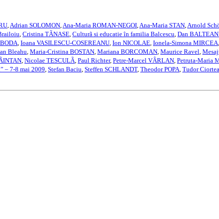
URU
,
Adrian SOLOMON
,
Ana-Maria ROMAN-NEGOI
,
Ana-Maria STAN
,
Arnold Sch
Brailoiu
,
Cristina TÃNASE
,
Culturã si educatie în familia Balcescu
,
Dan BALTEA
a BODA
,
Ioana VASILESCU-COSEREANU
,
Ion NICOLAE
,
Ionela-Simona MIRCEA
an Bleahu
,
Maria-Cristina BOSTAN
,
Mariana BORCOMAN
,
Maurice Ravel
,
Mesaju
CÃINTAN
,
Nicolae TESCULÃ
,
Paul Richter
,
Petre-Marcel VÂRLAN
,
Petruta-Maria
i” – 7-8 mai 2009
,
Stefan Baciu
,
Steffen SCHLANDT
,
Theodor POPA
,
Tudor Ciorte