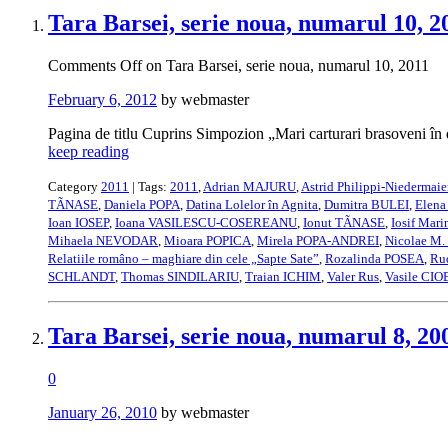
Tara Barsei, serie noua, numarul 10, 2
Comments Off
on Tara Barsei, serie noua, numarul 10, 2011
February 6, 2012
by webmaster
Pagina de titlu Cuprins Simpozion „Mari carturari brasoveni în
keep reading
Category
2011
| Tags:
2011
,
Adrian MAJURU
,
Astrid Philippi-Niedermaie
TÃNASE
,
Daniela POPA
,
Datina Lolelor în Agnita
,
Dumitra BULEI
,
Elena
Ioan IOSEP
,
Ioana VASILESCU-COSEREANU
,
Ionut TÃNASE
,
Iosif Mar
Mihaela NEVODAR
,
Mioara POPICA
,
Mirela POPA-ANDREI
,
Nicolae M.
Relatiile româno – maghiare din cele „Sapte Sate”
,
Rozalinda POSEA
,
Rud
SCHLANDT
,
Thomas SINDILARIU
,
Traian ICHIM
,
Valer Rus
,
Vasile CI
Tara Barsei, serie noua, numarul 8, 20
0
January 26, 2010
by webmaster
…