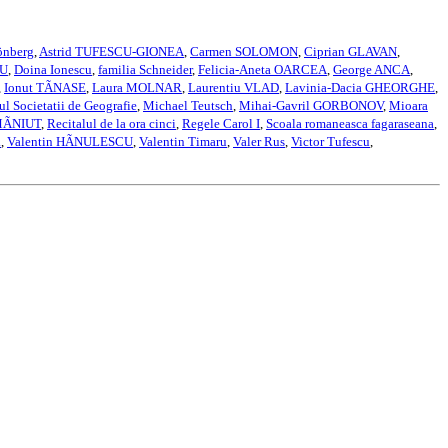
önberg
,
Astrid TUFESCU-GIONEA
,
Carmen SOLOMON
,
Ciprian GLAVAN
,
NU
,
Doina Ionescu
,
familia Schneider
,
Felicia-Aneta OARCEA
,
George ANCA
,
,
Ionut TÃNASE
,
Laura MOLNAR
,
Laurentiu VLAD
,
Lavinia-Dacia GHEORGHE
,
l Societatii de Geografie
,
Michael Teutsch
,
Mihai-Gavril GORBONOV
,
Mioara
 MÃNIUT
,
Recitalul de la ora cinci
,
Regele Carol I
,
Scoala romaneasca fagaraseana
,
a
,
Valentin HÃNULESCU
,
Valentin Timaru
,
Valer Rus
,
Victor Tufescu
,