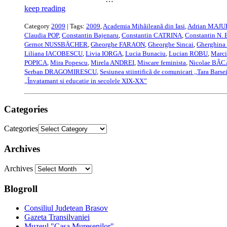
keep reading
Category
2009
| Tags:
2009
,
Academia Mihãileanã din Iasi
,
Adrian MAJ
Claudia POP
,
Constantin Bajenaru
,
Constantin CATRINA
,
Constantin N. 
Gernot NUSSBÄCHER
,
Gheorghe FARAON
,
Gheorghe Sincai
,
Gherghin
Liliana IACOBESCU
,
Livia IORGA
,
Lucia Bunaciu
,
Lucian ROBU
,
Marci
POPICA
,
Mira Popescu
,
Mirela ANDREI
,
Miscare feminista
,
Nicolae BÃ
Serban DRAGOMIRESCU
,
Sesiunea stiintificã de comunicari „Tara Barse
„Învatamant si educatie in secolele XIX-XX”
Categories
Categories
Archives
Archives
Blogroll
Consiliul Judetean Brasov
Gazeta Transilvaniei
Muzeul "Casa Muresenilor"