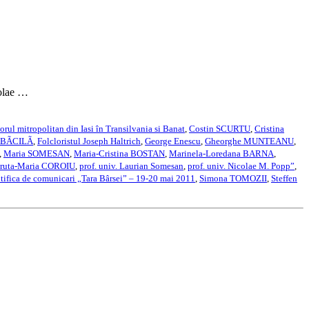
colae …
orul mitropolitan din Iasi în Transilvania si Banat
,
Costin SCURTU
,
Cristina
TÃBÃCILÃ
,
Folcloristul Joseph Haltrich
,
George Enescu
,
Gheorghe MUNTEANU
,
,
Maria SOMESAN
,
Maria-Cristina BOSTAN
,
Marinela-Loredana BARNA
,
truta-Maria COROIU
,
prof. univ. Laurian Somesan
,
prof. univ. Nicolae M. Popp”
,
ntifica de comunicari „Tara Bârsei” – 19-20 mai 2011
,
Simona TOMOZII
,
Steffen