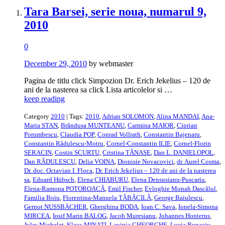
Tara Barsei, serie noua, numarul 9,
2010
0
December 29, 2010
by webmaster
Pagina de titlu click Simpozion Dr. Erich Jekelius – 120 de
ani de la nasterea sa click Lista articolelor si …
keep reading
Category
2010
| Tags:
2010
,
Adrian SOLOMON
,
Alina MANDAI
,
Ana-
Maria STAN
,
Brândusa MUNTEANU
,
Carmina MAIOR
,
Ciprian
Porumbescu
,
Claudia POP
,
Conrad Vollrath
,
Constantin Bajenaru
,
Constantin Rãdulescu-Motru
,
Cornel-Constantin ILIE
,
Cornel-Florin
SERACIN
,
Costin SCURTU
,
Cristina TÃNASE
,
Dan L. DANIELOPOL
,
Dan RÃDULESCU
,
Delia VOINA
,
Dionisie Novacovici
,
dr. Aurel Cosma
,
Dr. doc. Octavian I. Floca
,
Dr. Erich Jekelius – 120 de ani de la nasterea
sa
,
Eduard Hübsch
,
Elena CHIABURU
,
Elena Densusianu-Puscariu
,
Elena-Ramona POTOROACÃ
,
Emil Fischer
,
Evloghie Monah Dascãlul
,
Familia Boiu
,
Florentina-Manuela TÃBÃCILÃ
,
George Baiulescu
,
Gernot NUSSBÄCHER
,
Gherghina BODA
,
Ioan C. Sava
,
Ionela-Simona
MIRCEA
,
Iosif Marin BALOG
,
Jacob Muresianu
,
Johannes Honterus
,
Jules Michelet
,
Klaus MINATI
,
Lavinia GHEORGHE
,
Lucia Bunaciu
,