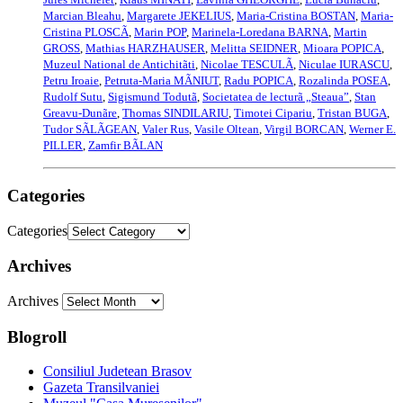
Marcian Bleahu
,
Margarete JEKELIUS
,
Maria-Cristina BOSTAN
,
Maria-
Cristina PLOSCÃ
,
Marin POP
,
Marinela-Loredana BARNA
,
Martin
GROSS
,
Mathias HARZHAUSER
,
Melitta SEIDNER
,
Mioara POPICA
,
Muzeul National de Antichitãti
,
Nicolae TESCULÃ
,
Niculae IURASCU
,
Petru Iroaie
,
Petruta-Maria MÃNIUT
,
Radu POPICA
,
Rozalinda POSEA
,
Rudolf Sutu
,
Sigismund Todutã
,
Societatea de lecturã „Steaua”
,
Stan
Greavu-Dunãre
,
Thomas SINDILARIU
,
Timotei Cipariu
,
Tristan BUGA
,
Tudor SÃLÃGEAN
,
Valer Rus
,
Vasile Oltean
,
Virgil BORCAN
,
Werner E.
PILLER
,
Zamfir BÃLAN
Categories
Categories
Archives
Archives
Blogroll
Consiliul Judetean Brasov
Gazeta Transilvaniei