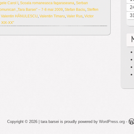
ele Carol I
,
Scoala romaneasca fagaraseana
,
Serban
2
comunicari „Tara Barsei” – 7-8 mai 2009
,
Stefan Baciu
,
Steffen
3
,
Valentin HÃNULESCU
,
Valentin Timaru
,
Valer Rus
,
Victor
e XIX-XX”
Copyright © 2026 | tara barsei is proudly powered by
WordPress.org
-