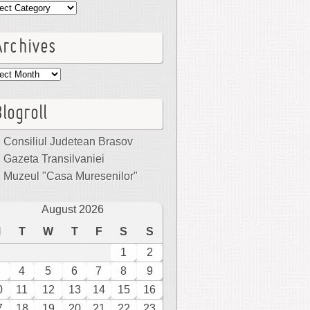
egories
Archives
hives
logroll
Consiliul Judetean Brasov
Gazeta Transilvaniei
Muzeul "Casa Muresenilor"
August 2026
M
T
W
T
F
S
S
1
2
4
5
6
7
8
9
0
11
12
13
14
15
16
7
18
19
20
21
22
23