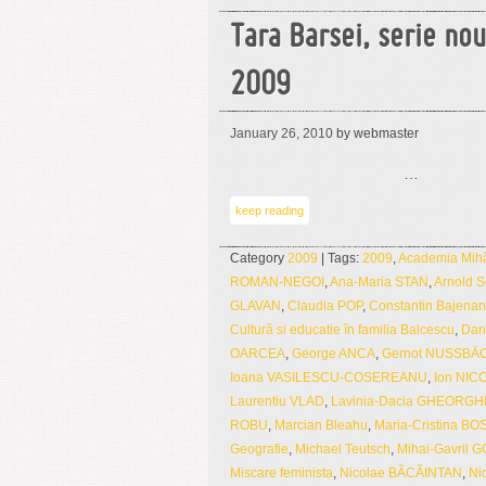
Tara Barsei, serie no
2009
January 26, 2010
by webmaster
…
keep reading
Category
2009
| Tags:
2009
,
Academia Mihãi
ROMAN-NEGOI
,
Ana-Maria STAN
,
Arnold 
GLAVAN
,
Claudia POP
,
Constantin Bajenar
Culturã si educatie în familia Balcescu
,
Dan
OARCEA
,
George ANCA
,
Gernot NUSSBÄ
Ioana VASILESCU-COSEREANU
,
Ion NIC
Laurentiu VLAD
,
Lavinia-Dacia GHEORGH
ROBU
,
Marcian Bleahu
,
Maria-Cristina B
Geografie
,
Michael Teutsch
,
Mihai-Gavril
Miscare feminista
,
Nicolae BÃCÃINTAN
,
Ni