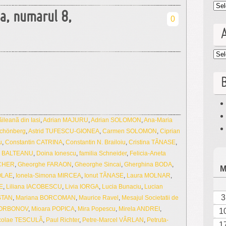
Cat
ua, numarul 8,
0
Arc
B
leanã din Iasi
,
Adrian MAJURU
,
Adrian SOLOMON
,
Ana-Maria
Schönberg
,
Astrid TUFESCU-GIONEA
,
Carmen SOLOMON
,
Ciprian
u
,
Constantin CATRINA
,
Constantin N. Brailoiu
,
Cristina TÃNASE
,
 BALTEANU
,
Doina Ionescu
,
familia Schneider
,
Felicia-Aneta
CHER
,
Gheorghe FARAON
,
Gheorghe Sincai
,
Gherghina BODA
,
OLAE
,
Ionela-Simona MIRCEA
,
Ionut TÃNASE
,
Laura MOLNAR
,
E
,
Liliana IACOBESCU
,
Livia IORGA
,
Lucia Bunaciu
,
Lucian
3
OSTAN
,
Mariana BORCOMAN
,
Maurice Ravel
,
Mesajul Societatii de
 GORBONOV
,
Mioara POPICA
,
Mira Popescu
,
Mirela ANDREI
,
1
colae TESCULÃ
,
Paul Richter
,
Petre-Marcel VÂRLAN
,
Petruta-
1