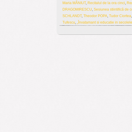
Maria MÃNIUT
,
Recitalul de la ora cinci
,
Reg
DRAGOMIRESCU
,
Sesiunea stiintificã de 
SCHLANDT
,
Theodor POPA
,
Tudor Ciortea
Tufescu
,
„Învatamant si educatie in secolel