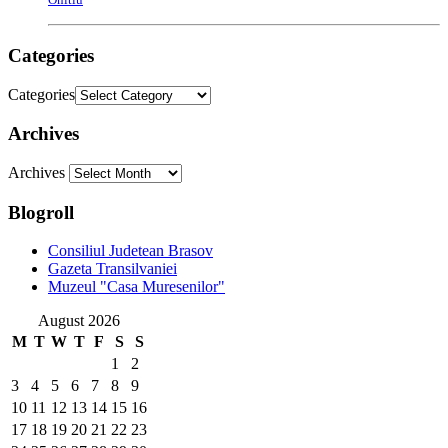
Categories
Categories
Archives
Archives
Blogroll
Consiliul Judetean Brasov
Gazeta Transilvaniei
Muzeul "Casa Muresenilor"
August 2026
M
T
W
T
F
S
S
1
2
3
4
5
6
7
8
9
10
11
12
13
14
15
16
17
18
19
20
21
22
23