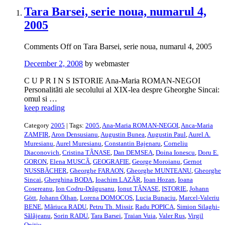
Tara Barsei, serie noua, numarul 4,
2005
Comments Off
on Tara Barsei, serie noua, numarul 4, 2005
December 2, 2008
by webmaster
C U P R I N S ISTORIE Ana-Maria ROMAN-NEGOI
Personalitãti ale secolului al XIX-lea despre Gheorghe Sincai:
omul si …
keep reading
Category
2005
| Tags:
2005
,
Ana-Maria ROMAN-NEGOI
,
Anca-Maria
ZAMFIR
,
Aron Densusianu
,
Augustin Bunea
,
Augustin Paul
,
Aurel A.
Muresianu
,
Aurel Muresianu
,
Constantin Bajenaru
,
Corneliu
Diaconovich
,
Cristina TÃNASE
,
Dan DEMSEA
,
Doina Ionescu
,
Doru E.
GORON
,
Elena MUSCÃ
,
GEOGRAFIE
,
George Moroianu
,
Gernot
NUSSBÄCHER
,
Gheorghe FARAON
,
Gheorghe MUNTEANU
,
Gheorghe
Sincai
,
Gherghina BODA
,
Ioachim LAZÃR
,
Ioan Hozan
,
Ioana
Cosereanu
,
Ion Codru-Drãgusanu
,
Ionut TÃNASE
,
ISTORIE
,
Johann
Gött
,
Johann Ölhan
,
Lorena DOMOCOS
,
Lucia Bunaciu
,
Marcel-Valeriu
BENE
,
Mãriuca RADU
,
Petru Th. Missir
,
Radu POPICA
,
Simion Silaghi-
Sãlãjeanu
,
Sorin RADU
,
Tara Barsei
,
Traian Vuia
,
Valer Rus
,
Virgil
Onitiu