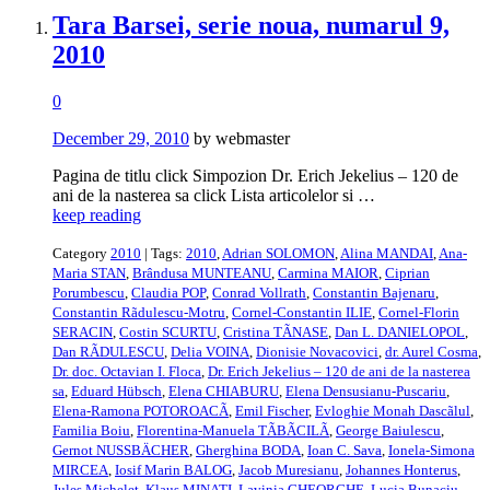
Tara Barsei, serie noua, numarul 9,
2010
0
December 29, 2010
by webmaster
Pagina de titlu click Simpozion Dr. Erich Jekelius – 120 de
ani de la nasterea sa click Lista articolelor si …
keep reading
Category
2010
| Tags:
2010
,
Adrian SOLOMON
,
Alina MANDAI
,
Ana-
Maria STAN
,
Brândusa MUNTEANU
,
Carmina MAIOR
,
Ciprian
Porumbescu
,
Claudia POP
,
Conrad Vollrath
,
Constantin Bajenaru
,
Constantin Rãdulescu-Motru
,
Cornel-Constantin ILIE
,
Cornel-Florin
SERACIN
,
Costin SCURTU
,
Cristina TÃNASE
,
Dan L. DANIELOPOL
,
Dan RÃDULESCU
,
Delia VOINA
,
Dionisie Novacovici
,
dr. Aurel Cosma
,
Dr. doc. Octavian I. Floca
,
Dr. Erich Jekelius – 120 de ani de la nasterea
sa
,
Eduard Hübsch
,
Elena CHIABURU
,
Elena Densusianu-Puscariu
,
Elena-Ramona POTOROACÃ
,
Emil Fischer
,
Evloghie Monah Dascãlul
,
Familia Boiu
,
Florentina-Manuela TÃBÃCILÃ
,
George Baiulescu
,
Gernot NUSSBÄCHER
,
Gherghina BODA
,
Ioan C. Sava
,
Ionela-Simona
MIRCEA
,
Iosif Marin BALOG
,
Jacob Muresianu
,
Johannes Honterus
,
Jules Michelet
,
Klaus MINATI
,
Lavinia GHEORGHE
,
Lucia Bunaciu
,