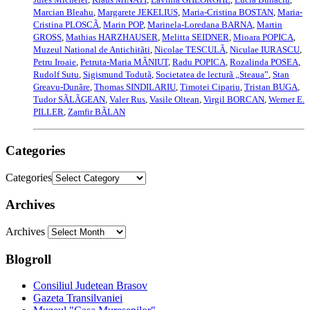
Marcian Bleahu
,
Margarete JEKELIUS
,
Maria-Cristina BOSTAN
,
Maria-
Cristina PLOSCÃ
,
Marin POP
,
Marinela-Loredana BARNA
,
Martin
GROSS
,
Mathias HARZHAUSER
,
Melitta SEIDNER
,
Mioara POPICA
,
Muzeul National de Antichitãti
,
Nicolae TESCULÃ
,
Niculae IURASCU
,
Petru Iroaie
,
Petruta-Maria MÃNIUT
,
Radu POPICA
,
Rozalinda POSEA
,
Rudolf Sutu
,
Sigismund Todutã
,
Societatea de lecturã „Steaua”
,
Stan
Greavu-Dunãre
,
Thomas SINDILARIU
,
Timotei Cipariu
,
Tristan BUGA
,
Tudor SÃLÃGEAN
,
Valer Rus
,
Vasile Oltean
,
Virgil BORCAN
,
Werner E.
PILLER
,
Zamfir BÃLAN
Categories
Categories
Archives
Archives
Blogroll
Consiliul Judetean Brasov
Gazeta Transilvaniei