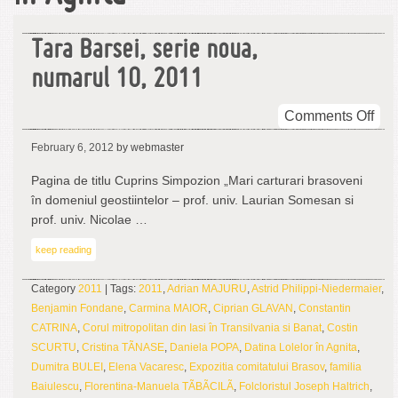
Tara Barsei, serie noua,
numarul 10, 2011
on
Comments Off
Tar
February 6, 2012
by webmaster
Bar
seri
Pagina de titlu Cuprins Simpozion „Mari carturari brasoveni
nou
în domeniul geostiintelor – prof. univ. Laurian Somesan si
num
prof. univ. Nicolae …
10,
keep reading
201
Category
2011
| Tags:
2011
,
Adrian MAJURU
,
Astrid Philippi-Niedermaier
,
Benjamin Fondane
,
Carmina MAIOR
,
Ciprian GLAVAN
,
Constantin
CATRINA
,
Corul mitropolitan din Iasi în Transilvania si Banat
,
Costin
SCURTU
,
Cristina TÃNASE
,
Daniela POPA
,
Datina Lolelor în Agnita
,
Dumitra BULEI
,
Elena Vacaresc
,
Expozitia comitatului Brasov
,
familia
Baiulescu
,
Florentina-Manuela TÃBÃCILÃ
,
Folcloristul Joseph Haltrich
,