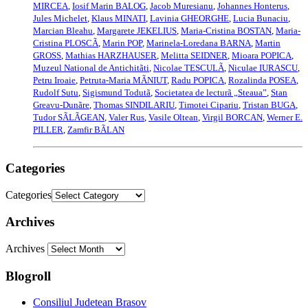
MIRCEA
,
Iosif Marin BALOG
,
Jacob Muresianu
,
Johannes Honterus
,
Jules Michelet
,
Klaus MINATI
,
Lavinia GHEORGHE
,
Lucia Bunaciu
,
Marcian Bleahu
,
Margarete JEKELIUS
,
Maria-Cristina BOSTAN
,
Maria-
Cristina PLOSCÃ
,
Marin POP
,
Marinela-Loredana BARNA
,
Martin
GROSS
,
Mathias HARZHAUSER
,
Melitta SEIDNER
,
Mioara POPICA
,
Muzeul National de Antichitãti
,
Nicolae TESCULÃ
,
Niculae IURASCU
,
Petru Iroaie
,
Petruta-Maria MÃNIUT
,
Radu POPICA
,
Rozalinda POSEA
,
Rudolf Sutu
,
Sigismund Todutã
,
Societatea de lecturã „Steaua”
,
Stan
Greavu-Dunãre
,
Thomas SINDILARIU
,
Timotei Cipariu
,
Tristan BUGA
,
Tudor SÃLÃGEAN
,
Valer Rus
,
Vasile Oltean
,
Virgil BORCAN
,
Werner E.
PILLER
,
Zamfir BÃLAN
Categories
Categories
Archives
Archives
Blogroll
Consiliul Judetean Brasov