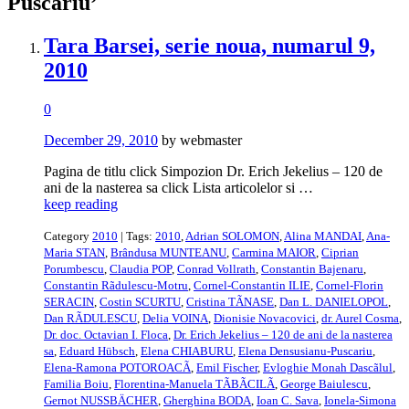
Puscariu’
Tara Barsei, serie noua, numarul 9,
2010
0
December 29, 2010
by webmaster
Pagina de titlu click Simpozion Dr. Erich Jekelius – 120 de
ani de la nasterea sa click Lista articolelor si …
keep reading
Category
2010
| Tags:
2010
,
Adrian SOLOMON
,
Alina MANDAI
,
Ana-
Maria STAN
,
Brândusa MUNTEANU
,
Carmina MAIOR
,
Ciprian
Porumbescu
,
Claudia POP
,
Conrad Vollrath
,
Constantin Bajenaru
,
Constantin Rãdulescu-Motru
,
Cornel-Constantin ILIE
,
Cornel-Florin
SERACIN
,
Costin SCURTU
,
Cristina TÃNASE
,
Dan L. DANIELOPOL
,
Dan RÃDULESCU
,
Delia VOINA
,
Dionisie Novacovici
,
dr. Aurel Cosma
,
Dr. doc. Octavian I. Floca
,
Dr. Erich Jekelius – 120 de ani de la nasterea
sa
,
Eduard Hübsch
,
Elena CHIABURU
,
Elena Densusianu-Puscariu
,
Elena-Ramona POTOROACÃ
,
Emil Fischer
,
Evloghie Monah Dascãlul
,
Familia Boiu
,
Florentina-Manuela TÃBÃCILÃ
,
George Baiulescu
,
Gernot NUSSBÄCHER
,
Gherghina BODA
,
Ioan C. Sava
,
Ionela-Simona