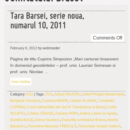
Tara Barsei, serie noua,
numarul 10, 2011
on
Comments Off
Tar
February 6, 2012
by webmaster
Bar
seri
Pagina de titlu Cuprins Simpozion „Mari carturari brasoveni
nou
în domeniul geostiintelor – prof. univ. Laurian Somesan si
num
prof. univ. Nicolae …
10,
keep reading
201
Category
2011
| Tags:
2011
,
Adrian MAJURU
,
Astrid Philippi-Niedermaier
,
Benjamin Fondane
,
Carmina MAIOR
,
Ciprian GLAVAN
,
Constantin
CATRINA
,
Corul mitropolitan din Iasi în Transilvania si Banat
,
Costin
SCURTU
,
Cristina TÃNASE
,
Daniela POPA
,
Datina Lolelor în Agnita
,
Dumitra BULEI
,
Elena Vacaresc
,
Expozitia comitatului Brasov
,
familia
Baiulescu
,
Florentina-Manuela TÃBÃCILÃ
,
Folcloristul Joseph Haltrich
,