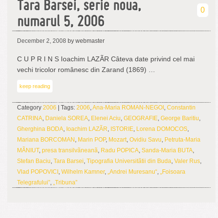
Tara Barsei, serie noua,
0
numarul 5, 2006
December 2, 2008
by webmaster
C U P R I N S Ioachim LAZÃR Câteva date privind cel mai
vechi tricolor românesc din Zarand (1869) …
keep reading
Category
2006
| Tags:
2006
,
Ana-Maria ROMAN-NEGOI
,
Constantin
CATRINA
,
Daniela SOREA
,
Elenei Aciu
,
GEOGRAFIE
,
George Baritiu
,
Gherghina BODA
,
Ioachim LAZÃR
,
ISTORIE
,
Lorena DOMOCOS
,
Mariana BORCOMAN
,
Marin POP
,
Mozart
,
Ovidiu Savu
,
Petruta-Maria
MÃNIUT
,
presa transilvãneanã
,
Radu POPICA
,
Sanda-Maria BUTA
,
Stefan Baciu
,
Tara Barsei
,
Tipografia Universitãtii din Buda
,
Valer Rus
,
Vlad POPOVICI
,
Wilhelm Kamner
,
„Andrei Muresanu“
,
„Foisoara
Telegrafului”
,
„Tribuna”