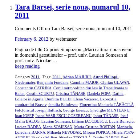
Tara Barsei, serie noua, numarul 10,
2011
Comments Off
on Tara Barsei, serie noua, numarul 10, 2011
February 6, 2012
by webmaster
Pagina de titlu Cuprins Simpozion „Mari carturari brasoveni
în domeniul geostiintelor – prof. univ. Laurian Somesan si
prof. univ. Nicolae …
keep reading
Category
2011
| Tags:
2011
,
Adrian MAJURU
,
Astrid Philippi-
Niedermaier
,
Benjamin Fondane
,
Carmina MAIOR
,
Ciprian GLAVAN
,
Constantin CATRINA
,
Corul mitropolitan din Iasi în Transilvania si
Banat
,
Costin SCURTU
,
Cristina TÃNASE
,
Daniela POPA
,
Datina
Lolelor în Agnita
,
Dumitra BULEI
,
Elena Vacaresc
,
Expozitia
comitatului Brasov
,
familia Baiulescu
,
Florentina-Manuela TÃBÃCILÃ
,
Folcloristul Joseph Haltrich
,
George Enescu
,
Gheorghe MUNTEANU
,
Ioan IOSEP
,
Ioana VASILESCU-COSEREANU
,
Ionut TÃNASE
,
Iosif
Marin BALOG
,
Laurian Somesan
,
Liliana IACOBESCU
,
Lucia Bunaciu
,
Lucian BADEA
,
Maria SOMESAN
,
Maria-Cristina BOSTAN
,
Marinela-
Loredana BARNA
,
Mihaela NEVODAR
,
Mioara POPICA
,
Mirela POPA-
ANDREI
,
Nicolae M. Pop
,
Nicolae TESCULÃ
,
Ovidiu BARON
,
Paul