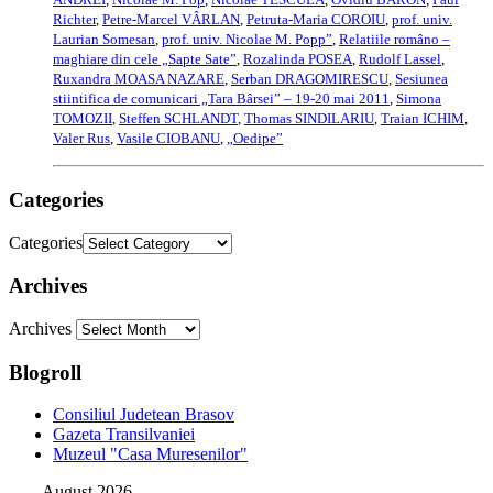
Richter
,
Petre-Marcel VÂRLAN
,
Petruta-Maria COROIU
,
prof. univ.
Laurian Somesan
,
prof. univ. Nicolae M. Popp”
,
Relatiile româno –
maghiare din cele „Sapte Sate”
,
Rozalinda POSEA
,
Rudolf Lassel
,
Ruxandra MOASA NAZARE
,
Serban DRAGOMIRESCU
,
Sesiunea
stiintifica de comunicari „Tara Bârsei” – 19-20 mai 2011
,
Simona
TOMOZII
,
Steffen SCHLANDT
,
Thomas SINDILARIU
,
Traian ICHIM
,
Valer Rus
,
Vasile CIOBANU
,
„Oedipe”
Categories
Categories
Archives
Archives
Blogroll
Consiliul Judetean Brasov
Gazeta Transilvaniei
Muzeul "Casa Muresenilor"
August 2026