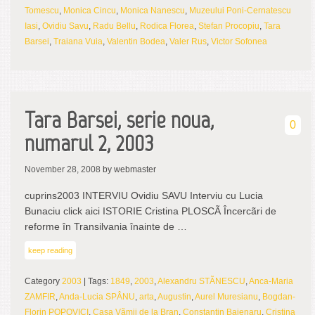
Tomescu
,
Monica Cincu
,
Monica Nanescu
,
Muzeului Poni-Cernatescu
Iasi
,
Ovidiu Savu
,
Radu Bellu
,
Rodica Florea
,
Stefan Procopiu
,
Tara
Barsei
,
Traiana Vuia
,
Valentin Bodea
,
Valer Rus
,
Victor Sofonea
Tara Barsei, serie noua,
0
numarul 2, 2003
November 28, 2008
by webmaster
cuprins2003 INTERVIU Ovidiu SAVU Interviu cu Lucia
Bunaciu click aici ISTORIE Cristina PLOSCÃ Încercãri de
reforme în Transilvania înainte de …
keep reading
Category
2003
| Tags:
1849
,
2003
,
Alexandru STÃNESCU
,
Anca-Maria
ZAMFIR
,
Anda-Lucia SPÂNU
,
arta
,
Augustin
,
Aurel Muresianu
,
Bogdan-
Florin POPOVICI
,
Casa Vãmii de la Bran
,
Constantin Bajenaru
,
Cristina