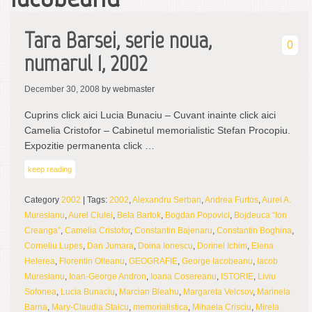
Tara Barsei, serie noua,
0
numarul 1, 2002
December 30, 2008
by webmaster
Cuprins click aici Lucia Bunaciu – Cuvant inainte click aici
Camelia Cristofor – Cabinetul memorialistic Stefan Procopiu.
Expozitie permanenta click …
keep reading
Category
2002
| Tags:
2002
,
Alexandru Serban
,
Andrea Furtos
,
Aurel A.
Muresianu
,
Aurel Ciulei
,
Bela Bartok
,
Bogdan Popovici
,
Bojdeuca “Ion
Creanga”
,
Camelia Cristofor
,
Constantin Bajenaru
,
Constantin Boghina
,
Corneliu Lupes
,
Dan Jumara
,
Doina Ionescu
,
Dorinel Ichim
,
Elena
Helerea
,
Florentin Olteanu
,
GEOGRAFIE
,
George Iacobeanu
,
Iacob
Muresianu
,
Ioan-George Andron
,
Ioana Cosereanu
,
ISTORIE
,
Liviu
Sofonea
,
Lucia Bunaciu
,
Marcian Bleahu
,
Margareta Velcsov
,
Marinela
Barna
,
Mary-Claudia Staicu
,
memorialistica
,
Mihaela Crisciu
,
Mirela