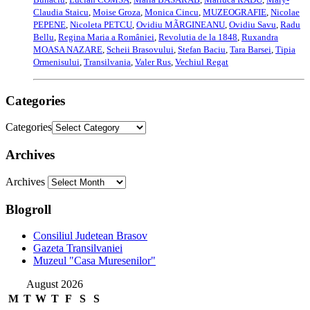
Claudia Staicu
,
Moise Groza
,
Monica Cincu
,
MUZEOGRAFIE
,
Nicolae
PEPENE
,
Nicoleta PETCU
,
Ovidiu MÃRGINEANU
,
Ovidiu Savu
,
Radu
Bellu
,
Regina Maria a României
,
Revolutia de la 1848
,
Ruxandra
MOASA NAZARE
,
Scheii Brasovului
,
Stefan Baciu
,
Tara Barsei
,
Tipia
Ormenisului
,
Transilvania
,
Valer Rus
,
Vechiul Regat
Categories
Categories
Archives
Archives
Blogroll
Consiliul Judetean Brasov
Gazeta Transilvaniei
Muzeul "Casa Muresenilor"
August 2026
M
T
W
T
F
S
S