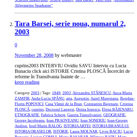
Allgemeine Sparkasse“
Tara Barsei, serie noua, numarul 2,
2003
0
November 28, 2008
by webmaster
cuprins2003 INTERVIU Ovidiu SAVU Interviu cu Lucia
Bunaciu click aici ISTORIE Cristina PLOSCÃ Încercãri de
reforme în Transilvania înainte de …
keep reading
Category
2003
| Tags:
1849
,
2003
,
Alexandru STÃNESCU
,
Anca-Maria
ZAMFIR
,
Anda-Lucia SPÂNU
,
arta
,
Augustin
,
Aurel Muresianu
,
Bogdan-
Florin POPOVICI
,
Casa Vãmii de la Bran
,
Constantin Bajenaru
,
Cristina
PLOSCÃ
,
cuprins
,
Doctorul Langesi
,
Doina Ionescu
,
Elena BÃJENARU
,
ETNOGRAFIE
,
Fabrica Scherg
,
Gazeta Transilvaniei
,
GEOGRAFIE
,
George Iacobeanu
,
Ioan PRAOVEANU
,
Ioan SONERIU
,
Ioan-George
Andron
,
Iosif Marin BALOG
,
ISTORIA ARTEI
,
ISTORIA BRANULUI
,
ISTORIA ORASELOR
,
ISTORIE
,
Laura MOLNAR
,
Liviu BACIU
,
Lucia
Bunaciu
,
Lucian COMSA
,
Maria BASARAB
,
Mãriuca RADU
,
Mary-