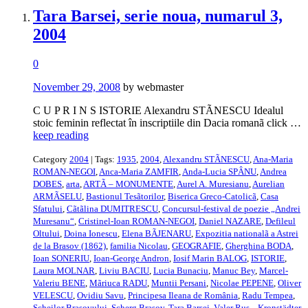
Tara Barsei, serie noua, numarul 3,
2004
0
November 29, 2008
by webmaster
C U P R I N S ISTORIE Alexandru STÃNESCU Idealul
stoic feminin reflectat în inscriptiile din Dacia romanã click …
keep reading
Category
2004
| Tags:
1935
,
2004
,
Alexandru STÃNESCU
,
Ana-Maria
ROMAN-NEGOI
,
Anca-Maria ZAMFIR
,
Anda-Lucia SPÂNU
,
Andrea
DOBES
,
arta
,
ARTÃ – MONUMENTE
,
Aurel A. Muresianu
,
Aurelian
ARMÃSELU
,
Bastionul Tesãtorilor
,
Biserica Greco-Catolicã
,
Casa
Sfatului
,
Cãtãlina DUMITRESCU
,
Concursul-festival de poezie „Andrei
Muresanu“
,
Cristinel-Ioan ROMAN-NEGOI
,
Daniel NAZARE
,
Defileul
Oltului
,
Doina Ionescu
,
Elena BÃJENARU
,
Expozitia nationalã a Astrei
de la Brasov (1862)
,
familia Nicolau
,
GEOGRAFIE
,
Gherghina BODA
,
Ioan SONERIU
,
Ioan-George Andron
,
Iosif Marin BALOG
,
ISTORIE
,
Laura MOLNAR
,
Liviu BACIU
,
Lucia Bunaciu
,
Manuc Bey
,
Marcel-
Valeriu BENE
,
Mãriuca RADU
,
Muntii Persani
,
Nicolae PEPENE
,
Oliver
VELESCU
,
Ovidiu Savu
,
Principesa Ileana de România
,
Radu Tempea
,
Scheilor Brasovului
,
Scherg Brasov
,
Tara Barsei
,
Valer Rus
,
„Kronstädter