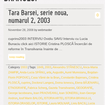
Tara Barsei, serie noua,
0
numarul 2, 2003
November 28, 2008
by webmaster
cuprins2003 INTERVIU Ovidiu SAVU Interviu cu Lucia
Bunaciu click aici ISTORIE Cristina PLOSCÃ Încercãri de
reforme în Transilvania înainte de …
keep reading
Category
2003
| Tags:
1849
,
2003
,
Alexandru STÃNESCU
,
Anca-Maria
ZAMFIR
,
Anda-Lucia SPÂNU
,
arta
,
Augustin
,
Aurel Muresianu
,
Bogdan-
Florin POPOVICI
,
Casa Vãmii de la Bran
,
Constantin Bajenaru
,
Cristina
PLOSCÃ
,
cuprins
,
Doctorul Langesi
,
Doina Ionescu
,
Elena BÃJENARU
,
ETNOGRAFIE
,
Fabrica Scherg
,
Gazeta Transilvaniei
,
GEOGRAFIE
,
George Iacobeanu
,
Ioan PRAOVEANU
,
Ioan SONERIU
,
Ioan-George
Andron
,
Iosif Marin BALOG
,
ISTORIA ARTEI
,
ISTORIA BRANULUI
,
ISTORIA ORASELOR
,
ISTORIE
,
Laura MOLNAR
,
Liviu BACIU
,
Lucia