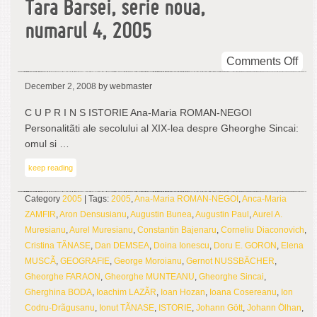
Tara Barsei, serie noua,
numarul 4, 2005
on
Comments Off
Tar
December 2, 2008
by webmaster
Bar
seri
C U P R I N S ISTORIE Ana-Maria ROMAN-NEGOI
nou
Personalitãti ale secolului al XIX-lea despre Gheorghe Sincai:
num
omul si …
4,
keep reading
200
Category
2005
| Tags:
2005
,
Ana-Maria ROMAN-NEGOI
,
Anca-Maria
ZAMFIR
,
Aron Densusianu
,
Augustin Bunea
,
Augustin Paul
,
Aurel A.
Muresianu
,
Aurel Muresianu
,
Constantin Bajenaru
,
Corneliu Diaconovich
,
Cristina TÃNASE
,
Dan DEMSEA
,
Doina Ionescu
,
Doru E. GORON
,
Elena
MUSCÃ
,
GEOGRAFIE
,
George Moroianu
,
Gernot NUSSBÄCHER
,
Gheorghe FARAON
,
Gheorghe MUNTEANU
,
Gheorghe Sincai
,
Gherghina BODA
,
Ioachim LAZÃR
,
Ioan Hozan
,
Ioana Cosereanu
,
Ion
Codru-Drãgusanu
,
Ionut TÃNASE
,
ISTORIE
,
Johann Gött
,
Johann Ölhan
,