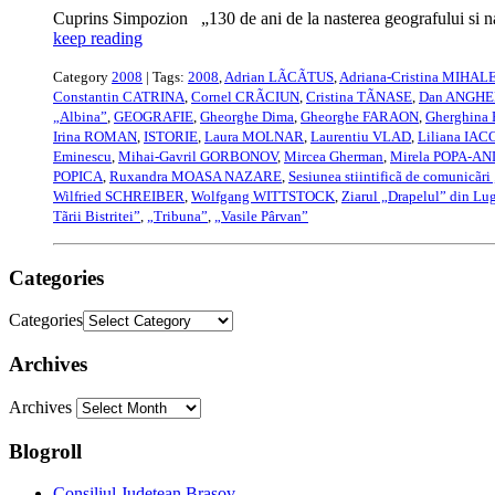
Cuprins Simpozion „130 de ani de la nasterea geografului s
keep reading
Category
2008
| Tags:
2008
,
Adrian LÃCÃTUS
,
Adriana-Cristina MIHAL
Constantin CATRINA
,
Cornel CRÃCIUN
,
Cristina TÃNASE
,
Dan ANGH
„Albina”
,
GEOGRAFIE
,
Gheorghe Dima
,
Gheorghe FARAON
,
Gherghina
Irina ROMAN
,
ISTORIE
,
Laura MOLNAR
,
Laurentiu VLAD
,
Liliana IA
Eminescu
,
Mihai-Gavril GORBONOV
,
Mircea Gherman
,
Mirela POPA-AN
POPICA
,
Ruxandra MOASA NAZARE
,
Sesiunea stiintificã de comunicãri
Wilfried SCHREIBER
,
Wolfgang WITTSTOCK
,
Ziarul „Drapelul” din Lu
Tãrii Bistritei”
,
„Tribuna”
,
„Vasile Pârvan”
Categories
Categories
Archives
Archives
Blogroll
Consiliul Judetean Brasov