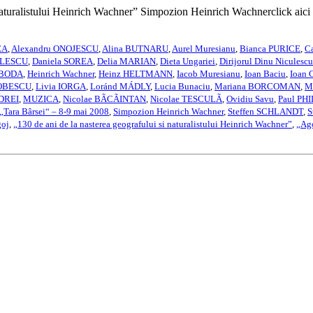
i naturalistului Heinrich Wachner” Simpozion Heinrich Wachnerclic
EA
,
Alexandru ONOJESCU
,
Alina BUTNARU
,
Aurel Muresianu
,
Bianca PURICE
,
C
ELESCU
,
Daniela SOREA
,
Delia MARIAN
,
Dieta Ungariei
,
Dirijorul Dinu Niculescu
 BODA
,
Heinrich Wachner
,
Heinz HELTMANN
,
Iacob Muresianu
,
Ioan Baciu
,
Ioan
COBESCU
,
Livia IORGA
,
Loránd MÁDLY
,
Lucia Bunaciu
,
Mariana BORCOMAN
,
M
DREI
,
MUZICA
,
Nicolae BÃCÃINTAN
,
Nicolae TESCULÃ
,
Ovidiu Savu
,
Paul PHI
 „Tara Bârsei“ – 8-9 mai 2008
,
Simpozion Heinrich Wachner
,
Steffen SCHLANDT
,
S
goj
,
„130 de ani de la nasterea geografului si naturalistului Heinrich Wachner”
,
„Ag