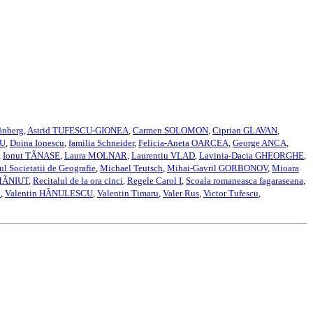
önberg
,
Astrid TUFESCU-GIONEA
,
Carmen SOLOMON
,
Ciprian GLAVAN
,
NU
,
Doina Ionescu
,
familia Schneider
,
Felicia-Aneta OARCEA
,
George ANCA
,
,
Ionut TÃNASE
,
Laura MOLNAR
,
Laurentiu VLAD
,
Lavinia-Dacia GHEORGHE
,
l Societatii de Geografie
,
Michael Teutsch
,
Mihai-Gavril GORBONOV
,
Mioara
 MÃNIUT
,
Recitalul de la ora cinci
,
Regele Carol I
,
Scoala romaneasca fagaraseana
,
a
,
Valentin HÃNULESCU
,
Valentin Timaru
,
Valer Rus
,
Victor Tufescu
,