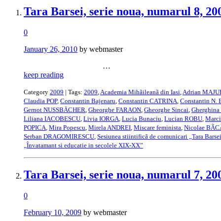
Tara Barsei, serie noua, numarul 8, 20
0
January 26, 2010
by webmaster
…
keep reading
Category
2009
| Tags:
2009
,
Academia Mihãileanã din Iasi
,
Adrian MAJ
Claudia POP
,
Constantin Bajenaru
,
Constantin CATRINA
,
Constantin N. 
Gernot NUSSBÄCHER
,
Gheorghe FARAON
,
Gheorghe Sincai
,
Gherghin
Liliana IACOBESCU
,
Livia IORGA
,
Lucia Bunaciu
,
Lucian ROBU
,
Marci
POPICA
,
Mira Popescu
,
Mirela ANDREI
,
Miscare feminista
,
Nicolae BÃ
Serban DRAGOMIRESCU
,
Sesiunea stiintificã de comunicari „Tara Barse
„Învatamant si educatie in secolele XIX-XX”
Tara Barsei, serie noua, numarul 7, 20
0
February 10, 2009
by webmaster