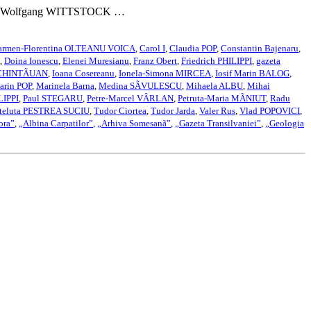
k aici Wolfgang WITTSTOCK …
armen-Florentina OLTEANU VOICA
,
Carol I
,
Claudia POP
,
Constantin Bajenaru
,
,
Doina Ionescu
,
Elenei Muresianu
,
Franz Obert
,
Friedrich PHILIPPI
,
gazeta
 CHINTÃUAN
,
Ioana Cosereanu
,
Ionela-Simona MIRCEA
,
Iosif Marin BALOG
,
arin POP
,
Marinela Barna
,
Medina SÃVULESCU
,
Mihaela ALBU
,
Mihai
LIPPI
,
Paul STEGARU
,
Petre-Marcel VÂRLAN
,
Petruta-Maria MÃNIUT
,
Radu
teluta PESTREA SUCIU
,
Tudor Ciortea
,
Tudor Jarda
,
Valer Rus
,
Vlad POPOVICI
,
ora”
,
„Albina Carpatilor”
,
„Arhiva Somesanã”
,
„Gazeta Transilvaniei”
,
„Geologia