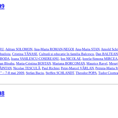
09
URU
,
Adrian SOLOMON
,
Ana-Maria ROMAN-NEGOI
,
Ana-Maria STAN
,
Arnold Sch
Brailoiu
,
Cristina TÃNASE
,
Culturã si educatie în familia Balcescu
,
Dan BALTEA
a BODA
,
Ioana VASILESCU-COSEREANU
,
Ion NICOLAE
,
Ionela-Simona MIRCEA
an Bleahu
,
Maria-Cristina BOSTAN
,
Mariana BORCOMAN
,
Maurice Ravel
,
Mesaju
CÃINTAN
,
Nicolae TESCULÃ
,
Paul Richter
,
Petre-Marcel VÂRLAN
,
Petruta-Maria
i” – 7-8 mai 2009
,
Stefan Baciu
,
Steffen SCHLANDT
,
Theodor POPA
,
Tudor Ciorte
08