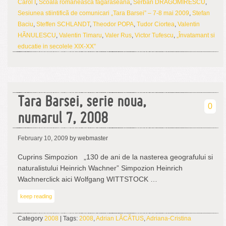
Carol I
,
Scoala romaneasca fagaraseana
,
Serban DRAGOMIRESCU
,
Sesiunea stiintificã de comunicari „Tara Barsei” – 7-8 mai 2009
,
Stefan
Baciu
,
Steffen SCHLANDT
,
Theodor POPA
,
Tudor Ciortea
,
Valentin
HÃNULESCU
,
Valentin Timaru
,
Valer Rus
,
Victor Tufescu
,
„Învatamant si
educatie in secolele XIX-XX”
Tara Barsei, serie noua,
0
numarul 7, 2008
February 10, 2009
by webmaster
Cuprins Simpozion „130 de ani de la nasterea geografului si
naturalistului Heinrich Wachner” Simpozion Heinrich
Wachnerclick aici Wolfgang WITTSTOCK …
keep reading
Category
2008
| Tags:
2008
,
Adrian LÃCÃTUS
,
Adriana-Cristina