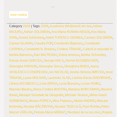
…
keep reading
Category
2009
| Tags:
2009
,
Academia Mihãileanã din Iasi
,
Adrian
MAJURU
,
Adrian SOLOMON
,
Ana-Maria ROMAN-NEGOI
,
Ana-Maria
STAN
,
Arnold Schönberg
,
Astrid TUFESCU-GIONEA
,
Carmen SOLOMON
,
Ciprian GLAVAN
,
Claudia POP
,
Constantin Bajenaru
,
Constantin
CATRINA
,
Constantin N. Brailoiu
,
Cristina TÃNASE
,
Culturã si educatie în
familia Balcescu
,
Dan BALTEANU
,
Doina Ionescu
,
familia Schneider
,
Felicia-Aneta OARCEA
,
George ANCA
,
Gernot NUSSBÄCHER
,
Gheorghe FARAON
,
Gheorghe Sincai
,
Gherghina BODA
,
Ioana
VASILESCU-COSEREANU
,
Ion NICOLAE
,
Ionela-Simona MIRCEA
,
Ionut
TÃNASE
,
Laura MOLNAR
,
Laurentiu VLAD
,
Lavinia-Dacia GHEORGHE
,
Liliana IACOBESCU
,
Livia IORGA
,
Lucia Bunaciu
,
Lucian ROBU
,
Marcian Bleahu
,
Maria-Cristina BOSTAN
,
Mariana BORCOMAN
,
Maurice
Ravel
,
Mesajul Societatii de Geografie
,
Michael Teutsch
,
Mihai-Gavril
GORBONOV
,
Mioara POPICA
,
Mira Popescu
,
Mirela ANDREI
,
Miscare
feminista
,
Nicolae BÃCÃINTAN
,
Nicolae TESCULÃ
,
Paul Richter
,
Petre-
Marcel VÂRLAN
,
Petruta-Maria MÃNIUT
,
Recitalul de la ora cinci
,
Regele