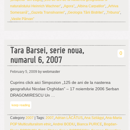
naturalistului Heinrich Wachner”
,
„Agora”
,
„Albina Carpatilor”
,
„Arhiva
Somesanã”
,
„Gazeta Transilvaniei”
,
„Geologia Tãrii Bistritei”
,
„Tribuna”
,
„Vasile Pârvan”
Tara Barsei, serie noua,
0
numarul 6, 2007
February 5, 2009
by webmaster
Cuprins click aici Simpozion „125 de ani de la nasterea
geografului Nicolae Orghidan” – 17 noiembrie 2006 Serban
DRAGOMIRESCU Un …
keep reading
Category
2007
| Tags:
2007
,
Adrian LÃCÃTUS
,
Ana Szilágyi
,
Ana-Maria
POP Multiculturalism etnic
,
Andrei BODIU
,
Bianca PURICE
,
Bogdan-