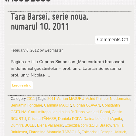
Tara Barsei, serie noua,
numarul 10, 2011
on
Comments Off
Tar
February 6, 2012
by webmaster
Bar
seri
Pagina de titlu Cuprins Simpozion „Mari carturari brasoveni
nou
în domeniul geostiintelor – prof. univ. Laurian Somesan si
num
prof. univ. Nicolae …
10,
keep reading
201
Category
2011
| Tags:
2011
,
Adrian MAJURU
,
Astrid Philippi-Niedermaier
,
Benjamin Fondane
,
Carmina MAIOR
,
Ciprian GLAVAN
,
Constantin
CATRINA
,
Corul mitropolitan din Iasi în Transilvania si Banat
,
Costin
SCURTU
,
Cristina TÃNASE
,
Daniela POPA
,
Datina Lolelor în Agnita
,
Dumitra BULEI
,
Elena Vacaresc
,
Expozitia comitatului Brasov
,
familia
Baiulescu
,
Florentina-Manuela TÃBÃCILÃ
,
Folcloristul Joseph Haltrich
,