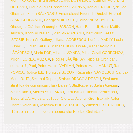
Florin POPOVICI
,
Bram Stoker
,
Caius DOBRESCU
,
Carmen-Florentina
OLTEANU
,
Claudia POP
,
Constantin CATRINA
,
Daniel CRONER
,
dr. Joe
Gherman
,
Elena BÃJENARU
,
Entomologul Friedrich Deubel
,
Gabriel
STAN
,
GEOGRAFIE
,
George VOICESCU
,
Gernot NUSSBÄCHER
,
Gheorghe Crãciun
,
Gheorghe FARAON
,
Hans Bulhardt
,
Hans Mattis-
Teutsch
,
Iacob Muresianu
,
Ioan PRAOVEANU
,
Iosif Marin BALOG
,
ISTORIE
,
Kron-Art Gallery
,
Liliana IACOBESCU
,
Loránd MÁDLY
,
Lucia
Bunaciu
,
Lucian BADEA
,
Mariana BORCOMAN
,
Mariana-Virginia
LÃZÃRESCU
,
Marin POP
,
Mihaela VOINEA
,
Mihai-Gavril GORBONOV
,
Miron FLOREA
,
MUZICA
,
Nicolae BÃCÃINTAN
,
Nicolae Orghidan
,
numarul 6
,
Paul
,
Petre-Marcel VÂRLAN
,
Petruta-Maria MÃNIUT
,
Radu
POPICA
,
Rodica ILIE
,
Romulus BUCUR
,
Ruxandra IVÃNCESCU
,
Sanda-
Maria BUTA
,
Scaunul Rupea
,
Serban DRAGOMIRESCU
,
Sesiunea
stiintificã de comunicãri „Tara Bârsei”
,
Stadtkapelle
,
Stefan Agopian
,
Stefan Baciu
,
Steffen SCHLANDT
,
Tara Barsei
,
Tiberiu Brediceanu
,
Tipografia A. Muresianu
,
Tudor Ciortea
,
Valentin Greff Bakfark
,
Valer
Literat
,
Valer Rus
,
Veronica BODEA-TATULEA
,
Wilfried E. SCHREIBER
,
„125 de ani de la nasterea geografului Nicolae Orghidan”