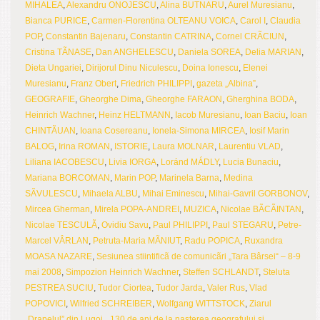
MIHALEA
,
Alexandru ONOJESCU
,
Alina BUTNARU
,
Aurel Muresianu
,
Bianca PURICE
,
Carmen-Florentina OLTEANU VOICA
,
Carol I
,
Claudia
POP
,
Constantin Bajenaru
,
Constantin CATRINA
,
Cornel CRÃCIUN
,
Cristina TÃNASE
,
Dan ANGHELESCU
,
Daniela SOREA
,
Delia MARIAN
,
Dieta Ungariei
,
Dirijorul Dinu Niculescu
,
Doina Ionescu
,
Elenei
Muresianu
,
Franz Obert
,
Friedrich PHILIPPI
,
gazeta „Albina”
,
GEOGRAFIE
,
Gheorghe Dima
,
Gheorghe FARAON
,
Gherghina BODA
,
Heinrich Wachner
,
Heinz HELTMANN
,
Iacob Muresianu
,
Ioan Baciu
,
Ioan
CHINTÃUAN
,
Ioana Cosereanu
,
Ionela-Simona MIRCEA
,
Iosif Marin
BALOG
,
Irina ROMAN
,
ISTORIE
,
Laura MOLNAR
,
Laurentiu VLAD
,
Liliana IACOBESCU
,
Livia IORGA
,
Loránd MÁDLY
,
Lucia Bunaciu
,
Mariana BORCOMAN
,
Marin POP
,
Marinela Barna
,
Medina
SÃVULESCU
,
Mihaela ALBU
,
Mihai Eminescu
,
Mihai-Gavril GORBONOV
,
Mircea Gherman
,
Mirela POPA-ANDREI
,
MUZICA
,
Nicolae BÃCÃINTAN
,
Nicolae TESCULÃ
,
Ovidiu Savu
,
Paul PHILIPPI
,
Paul STEGARU
,
Petre-
Marcel VÂRLAN
,
Petruta-Maria MÃNIUT
,
Radu POPICA
,
Ruxandra
MOASA NAZARE
,
Sesiunea stiintificã de comunicãri „Tara Bârsei“ – 8-9
mai 2008
,
Simpozion Heinrich Wachner
,
Steffen SCHLANDT
,
Steluta
PESTREA SUCIU
,
Tudor Ciortea
,
Tudor Jarda
,
Valer Rus
,
Vlad
POPOVICI
,
Wilfried SCHREIBER
,
Wolfgang WITTSTOCK
,
Ziarul
„Drapelul” din Lugoj
,
„130 de ani de la nasterea geografului si