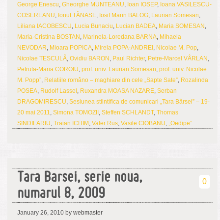
George Enescu
,
Gheorghe MUNTEANU
,
Ioan IOSEP
,
Ioana VASILESCU-
COSEREANU
,
Ionut TÃNASE
,
Iosif Marin BALOG
,
Laurian Somesan
,
Liliana IACOBESCU
,
Lucia Bunaciu
,
Lucian BADEA
,
Maria SOMESAN
,
Maria-Cristina BOSTAN
,
Marinela-Loredana BARNA
,
Mihaela
NEVODAR
,
Mioara POPICA
,
Mirela POPA-ANDREI
,
Nicolae M. Pop
,
Nicolae TESCULÃ
,
Ovidiu BARON
,
Paul Richter
,
Petre-Marcel VÂRLAN
,
Petruta-Maria COROIU
,
prof. univ. Laurian Somesan
,
prof. univ. Nicolae
M. Popp”
,
Relatiile româno – maghiare din cele „Sapte Sate”
,
Rozalinda
POSEA
,
Rudolf Lassel
,
Ruxandra MOASA NAZARE
,
Serban
DRAGOMIRESCU
,
Sesiunea stiintifica de comunicari „Tara Bârsei” – 19-
20 mai 2011
,
Simona TOMOZII
,
Steffen SCHLANDT
,
Thomas
SINDILARIU
,
Traian ICHIM
,
Valer Rus
,
Vasile CIOBANU
,
„Oedipe”
Tara Barsei, serie noua,
0
numarul 8, 2009
January 26, 2010
by webmaster