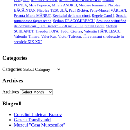
POPICA
,
Mira Popescu
,
Mirela ANDREI
,
Miscare feminista
,
Nicolae
BÃCÃINTAN
,
Nicolae TESCULÃ
,
Paul Richter
,
Petre-Marcel VÂRLAN
,
Petruta-Maria MÃNIUT
,
Recitalul de la ora cinci
,
Regele Carol I
,
Scoala
romaneasca fagaraseana
,
Serban DRAGOMIRESCU
,
Sesiunea stiintificã
de comunicari „Tara Barsei” – 7-8 mai 2009
,
Stefan Baciu
,
Steffen
SCHLANDT
,
Theodor POPA
,
Tudor Ciortea
,
Valentin HÃNULESCU
,
Valentin Timaru
,
Valer Rus
,
Victor Tufescu
,
„Învatamant si educatie in
secolele XIX-XX”
Categories
Categories
Archives
Archives
Blogroll
Consiliul Judetean Brasov
Gazeta Transilvaniei
Muzeul "Casa Muresenilor"