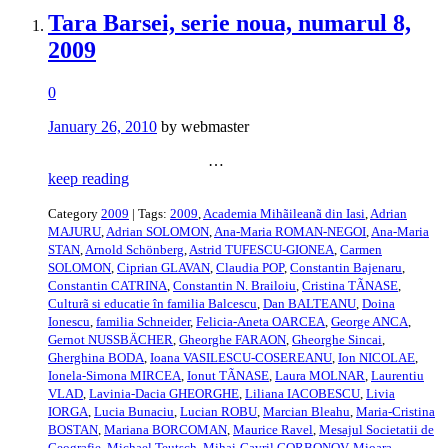
Tara Barsei, serie noua, numarul 8,
2009
0
January 26, 2010
by webmaster
…
keep reading
Category
2009
| Tags:
2009
,
Academia Mihãileanã din Iasi
,
Adrian
MAJURU
,
Adrian SOLOMON
,
Ana-Maria ROMAN-NEGOI
,
Ana-Maria
STAN
,
Arnold Schönberg
,
Astrid TUFESCU-GIONEA
,
Carmen
SOLOMON
,
Ciprian GLAVAN
,
Claudia POP
,
Constantin Bajenaru
,
Constantin CATRINA
,
Constantin N. Brailoiu
,
Cristina TÃNASE
,
Culturã si educatie în familia Balcescu
,
Dan BALTEANU
,
Doina
Ionescu
,
familia Schneider
,
Felicia-Aneta OARCEA
,
George ANCA
,
Gernot NUSSBÄCHER
,
Gheorghe FARAON
,
Gheorghe Sincai
,
Gherghina BODA
,
Ioana VASILESCU-COSEREANU
,
Ion NICOLAE
,
Ionela-Simona MIRCEA
,
Ionut TÃNASE
,
Laura MOLNAR
,
Laurentiu
VLAD
,
Lavinia-Dacia GHEORGHE
,
Liliana IACOBESCU
,
Livia
IORGA
,
Lucia Bunaciu
,
Lucian ROBU
,
Marcian Bleahu
,
Maria-Cristina
BOSTAN
,
Mariana BORCOMAN
,
Maurice Ravel
,
Mesajul Societatii de
Geografie
,
Michael Teutsch
,
Mihai-Gavril GORBONOV
,
Mioara