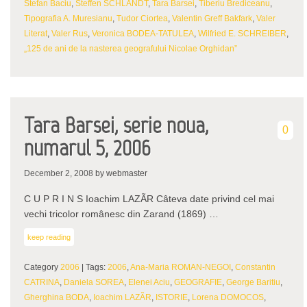
Stefan Baciu
,
Steffen SCHLANDT
,
Tara Barsei
,
Tiberiu Brediceanu
,
Tipografia A. Muresianu
,
Tudor Ciortea
,
Valentin Greff Bakfark
,
Valer
Literat
,
Valer Rus
,
Veronica BODEA-TATULEA
,
Wilfried E. SCHREIBER
,
„125 de ani de la nasterea geografului Nicolae Orghidan”
Tara Barsei, serie noua,
0
numarul 5, 2006
December 2, 2008
by webmaster
C U P R I N S Ioachim LAZÃR Câteva date privind cel mai
vechi tricolor românesc din Zarand (1869) …
keep reading
Category
2006
| Tags:
2006
,
Ana-Maria ROMAN-NEGOI
,
Constantin
CATRINA
,
Daniela SOREA
,
Elenei Aciu
,
GEOGRAFIE
,
George Baritiu
,
Gherghina BODA
,
Ioachim LAZÃR
,
ISTORIE
,
Lorena DOMOCOS
,