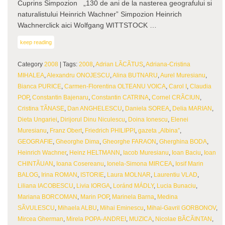
Cuprins Simpozion „130 de ani de la nasterea geografului si
naturalistului Heinrich Wachner” Simpozion Heinrich
Wachnerclick aici Wolfgang WITTSTOCK …
keep reading
Category
2008
| Tags:
2008
,
Adrian LÃCÃTUS
,
Adriana-Cristina
MIHALEA
,
Alexandru ONOJESCU
,
Alina BUTNARU
,
Aurel Muresianu
,
Bianca PURICE
,
Carmen-Florentina OLTEANU VOICA
,
Carol I
,
Claudia
POP
,
Constantin Bajenaru
,
Constantin CATRINA
,
Cornel CRÃCIUN
,
Cristina TÃNASE
,
Dan ANGHELESCU
,
Daniela SOREA
,
Delia MARIAN
,
Dieta Ungariei
,
Dirijorul Dinu Niculescu
,
Doina Ionescu
,
Elenei
Muresianu
,
Franz Obert
,
Friedrich PHILIPPI
,
gazeta „Albina”
,
GEOGRAFIE
,
Gheorghe Dima
,
Gheorghe FARAON
,
Gherghina BODA
,
Heinrich Wachner
,
Heinz HELTMANN
,
Iacob Muresianu
,
Ioan Baciu
,
Ioan
CHINTÃUAN
,
Ioana Cosereanu
,
Ionela-Simona MIRCEA
,
Iosif Marin
BALOG
,
Irina ROMAN
,
ISTORIE
,
Laura MOLNAR
,
Laurentiu VLAD
,
Liliana IACOBESCU
,
Livia IORGA
,
Loránd MÁDLY
,
Lucia Bunaciu
,
Mariana BORCOMAN
,
Marin POP
,
Marinela Barna
,
Medina
SÃVULESCU
,
Mihaela ALBU
,
Mihai Eminescu
,
Mihai-Gavril GORBONOV
,
Mircea Gherman
,
Mirela POPA-ANDREI
,
MUZICA
,
Nicolae BÃCÃINTAN
,