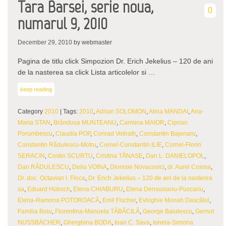
Tara Barsei, serie noua,
0
numarul 9, 2010
December 29, 2010
by webmaster
Pagina de titlu click Simpozion Dr. Erich Jekelius – 120 de ani
de la nasterea sa click Lista articolelor si …
keep reading
Category
2010
| Tags:
2010
,
Adrian SOLOMON
,
Alina MANDAI
,
Ana-
Maria STAN
,
Brândusa MUNTEANU
,
Carmina MAIOR
,
Ciprian
Porumbescu
,
Claudia POP
,
Conrad Vollrath
,
Constantin Bajenaru
,
Constantin Rãdulescu-Motru
,
Cornel-Constantin ILIE
,
Cornel-Florin
SERACIN
,
Costin SCURTU
,
Cristina TÃNASE
,
Dan L. DANIELOPOL
,
Dan RÃDULESCU
,
Delia VOINA
,
Dionisie Novacovici
,
dr. Aurel Cosma
,
Dr. doc. Octavian I. Floca
,
Dr. Erich Jekelius – 120 de ani de la nasterea
sa
,
Eduard Hübsch
,
Elena CHIABURU
,
Elena Densusianu-Puscariu
,
Elena-Ramona POTOROACÃ
,
Emil Fischer
,
Evloghie Monah Dascãlul
,
Familia Boiu
,
Florentina-Manuela TÃBÃCILÃ
,
George Baiulescu
,
Gernot
NUSSBÄCHER
,
Gherghina BODA
,
Ioan C. Sava
,
Ionela-Simona