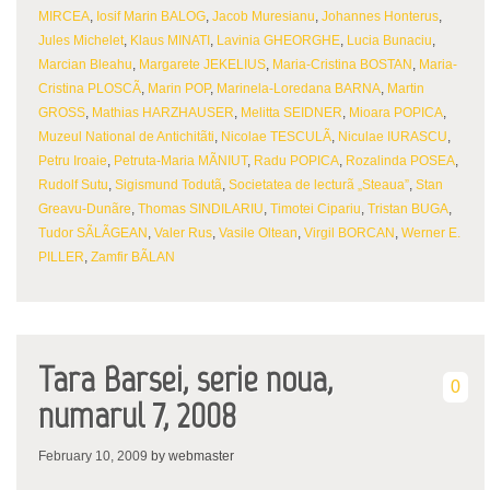
MIRCEA
,
Iosif Marin BALOG
,
Jacob Muresianu
,
Johannes Honterus
,
Jules Michelet
,
Klaus MINATI
,
Lavinia GHEORGHE
,
Lucia Bunaciu
,
Marcian Bleahu
,
Margarete JEKELIUS
,
Maria-Cristina BOSTAN
,
Maria-
Cristina PLOSCÃ
,
Marin POP
,
Marinela-Loredana BARNA
,
Martin
GROSS
,
Mathias HARZHAUSER
,
Melitta SEIDNER
,
Mioara POPICA
,
Muzeul National de Antichitãti
,
Nicolae TESCULÃ
,
Niculae IURASCU
,
Petru Iroaie
,
Petruta-Maria MÃNIUT
,
Radu POPICA
,
Rozalinda POSEA
,
Rudolf Sutu
,
Sigismund Todutã
,
Societatea de lecturã „Steaua”
,
Stan
Greavu-Dunãre
,
Thomas SINDILARIU
,
Timotei Cipariu
,
Tristan BUGA
,
Tudor SÃLÃGEAN
,
Valer Rus
,
Vasile Oltean
,
Virgil BORCAN
,
Werner E.
PILLER
,
Zamfir BÃLAN
Tara Barsei, serie noua,
0
numarul 7, 2008
February 10, 2009
by webmaster