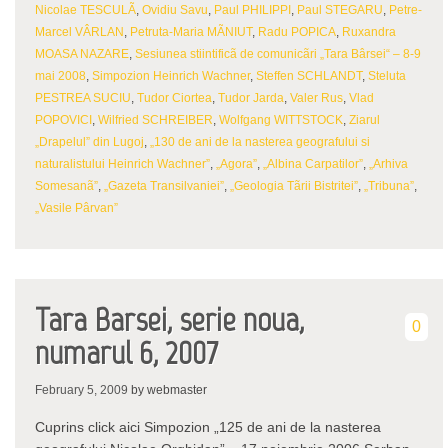
Nicolae TESCULÃ
,
Ovidiu Savu
,
Paul PHILIPPI
,
Paul STEGARU
,
Petre-
Marcel VÂRLAN
,
Petruta-Maria MÃNIUT
,
Radu POPICA
,
Ruxandra
MOASA NAZARE
,
Sesiunea stiintificã de comunicãri „Tara Bârsei“ – 8-9
mai 2008
,
Simpozion Heinrich Wachner
,
Steffen SCHLANDT
,
Steluta
PESTREA SUCIU
,
Tudor Ciortea
,
Tudor Jarda
,
Valer Rus
,
Vlad
POPOVICI
,
Wilfried SCHREIBER
,
Wolfgang WITTSTOCK
,
Ziarul
„Drapelul” din Lugoj
,
„130 de ani de la nasterea geografului si
naturalistului Heinrich Wachner”
,
„Agora”
,
„Albina Carpatilor”
,
„Arhiva
Somesanã”
,
„Gazeta Transilvaniei”
,
„Geologia Tãrii Bistritei”
,
„Tribuna”
,
„Vasile Pârvan”
Tara Barsei, serie noua,
0
numarul 6, 2007
February 5, 2009
by webmaster
Cuprins click aici Simpozion „125 de ani de la nasterea