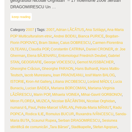
geografului Nicolae Orghidan” – 17 noiembrie 2006 Serban
DRAGOMIRESCU Un …
keep reading
Category
2007
| Tags:
2007
,
Adrian LÃCÃTUS
,
Ana Szilágyi
,
Ana-Maria
POP Multiculturalism etnic
,
Andrei BODIU
,
Bianca PURICE
,
Bogdan-
Florin POPOVICI
,
Bram Stoker
,
Caius DOBRESCU
,
Carmen-Florentina
OLTEANU
,
Claudia POP
,
Constantin CATRINA
,
Daniel CRONER
,
dr. Joe
Gherman
,
Elena BÃJENARU
,
Entomologul Friedrich Deubel
,
Gabriel
STAN
,
GEOGRAFIE
,
George VOICESCU
,
Gernot NUSSBÄCHER
,
Gheorghe Crãciun
,
Gheorghe FARAON
,
Hans Bulhardt
,
Hans Mattis-
Teutsch
,
Iacob Muresianu
,
Ioan PRAOVEANU
,
Iosif Marin BALOG
,
ISTORIE
,
Kron-Art Gallery
,
Liliana IACOBESCU
,
Loránd MÁDLY
,
Lucia
Bunaciu
,
Lucian BADEA
,
Mariana BORCOMAN
,
Mariana-Virginia
LÃZÃRESCU
,
Marin POP
,
Mihaela VOINEA
,
Mihai-Gavril GORBONOV
,
Miron FLOREA
,
MUZICA
,
Nicolae BÃCÃINTAN
,
Nicolae Orghidan
,
numarul 6
,
Paul
,
Petre-Marcel VÂRLAN
,
Petruta-Maria MÃNIUT
,
Radu
POPICA
,
Rodica ILIE
,
Romulus BUCUR
,
Ruxandra IVÃNCESCU
,
Sanda-
Maria BUTA
,
Scaunul Rupea
,
Serban DRAGOMIRESCU
,
Sesiunea
stiintificã de comunicãri „Tara Bârsei”
,
Stadtkapelle
,
Stefan Agopian
,