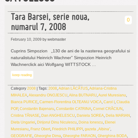
Tara Barsei, serie noua,
0
numarul 7, 2008
February 10, 2009
by webmaster
Cuprins Simpozion „130 de ani de la nasterea geografului si
naturalistului Heinrich Wachner” Simpozion Heinrich
Wachnerclick aici Wolfgang WITTSTOCK …
keep reading
Category
2008
| Tags:
2008
,
Adrian LÃCÃTUS
,
Adriana-Cristina
MIHALEA
,
Alexandru ONOJESCU
,
Alina BUTNARU
,
Aurel Muresianu
,
Bianca PURICE
,
Carmen-Florentina OLTEANU VOICA
,
Carol I
,
Claudia
POP
,
Constantin Bajenaru
,
Constantin CATRINA
,
Cornel CRÃCIUN
,
Cristina TÃNASE
,
Dan ANGHELESCU
,
Daniela SOREA
,
Delia MARIAN
,
Dieta Ungariei
,
Dirijorul Dinu Niculescu
,
Doina Ionescu
,
Elenei
Muresianu
,
Franz Obert
,
Friedrich PHILIPPI
,
gazeta „Albina”
,
GEOGRAFIE
,
Gheorghe Dima
,
Gheorghe FARAON
,
Gherghina BODA
,