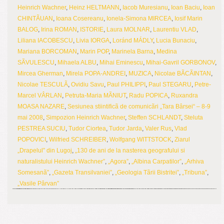
Heinrich Wachner
,
Heinz HELTMANN
,
Iacob Muresianu
,
Ioan Baciu
,
Ioan
CHINTÃUAN
,
Ioana Cosereanu
,
Ionela-Simona MIRCEA
,
Iosif Marin
BALOG
,
Irina ROMAN
,
ISTORIE
,
Laura MOLNAR
,
Laurentiu VLAD
,
Liliana IACOBESCU
,
Livia IORGA
,
Loránd MÁDLY
,
Lucia Bunaciu
,
Mariana BORCOMAN
,
Marin POP
,
Marinela Barna
,
Medina
SÃVULESCU
,
Mihaela ALBU
,
Mihai Eminescu
,
Mihai-Gavril GORBONOV
,
Mircea Gherman
,
Mirela POPA-ANDREI
,
MUZICA
,
Nicolae BÃCÃINTAN
,
Nicolae TESCULÃ
,
Ovidiu Savu
,
Paul PHILIPPI
,
Paul STEGARU
,
Petre-
Marcel VÂRLAN
,
Petruta-Maria MÃNIUT
,
Radu POPICA
,
Ruxandra
MOASA NAZARE
,
Sesiunea stiintificã de comunicãri „Tara Bârsei“ – 8-9
mai 2008
,
Simpozion Heinrich Wachner
,
Steffen SCHLANDT
,
Steluta
PESTREA SUCIU
,
Tudor Ciortea
,
Tudor Jarda
,
Valer Rus
,
Vlad
POPOVICI
,
Wilfried SCHREIBER
,
Wolfgang WITTSTOCK
,
Ziarul
„Drapelul” din Lugoj
,
„130 de ani de la nasterea geografului si
naturalistului Heinrich Wachner”
,
„Agora”
,
„Albina Carpatilor”
,
„Arhiva
Somesanã”
,
„Gazeta Transilvaniei”
,
„Geologia Tãrii Bistritei”
,
„Tribuna”
,
„Vasile Pârvan”