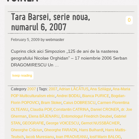
Tara Barsei, serie noua,
0
numarul 6, 2007
February 5, 2009
by webmaster
Cuprins click aici Simpozion „125 de ani de la nasterea
geografului Nicolae Orghidan” – 17 noiembrie 2006 Serban
DRAGOMIRESCU Un …
keep reading
Category
2007
| Tags:
2007
,
Adrian LÃCÃTUS
,
Ana Szilágyi
,
Ana-Maria
POP Multiculturalism etnic
,
Andrei BODIU
,
Bianca PURICE
,
Bogdan-
Florin POPOVICI
,
Bram Stoker
,
Caius DOBRESCU
,
Carmen-Florentina
OLTEANU
,
Claudia POP
,
Constantin CATRINA
,
Daniel CRONER
,
dr. Joe
Gherman
,
Elena BÃJENARU
,
Entomologul Friedrich Deubel
,
Gabriel
STAN
,
GEOGRAFIE
,
George VOICESCU
,
Gernot NUSSBÄCHER
,
Gheorghe Crãciun
,
Gheorghe FARAON
,
Hans Bulhardt
,
Hans Mattis-
Teutsch
,
Iacob Muresianu
,
Ioan PRAOVEANU
,
Iosif Marin BALOG
,