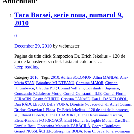
Antichitãti’
Tara Barsei, serie noua, numarul 9,
2010
0
December 29, 2010
by webmaster
Pagina de titlu click Simpozion Dr. Erich Jekelius – 120 de
ani de la nasterea sa click Lista articolelor si …
keep reading
Category
2010
| Tags:
2010
,
Adrian SOLOMON
,
Alina MANDAI
,
Ana-
Maria STAN
,
Brândusa MUNTEANU
,
Carmina MAIOR
,
Ciprian
Porumbescu
,
Claudia POP
,
Conrad Vollrath
,
Constantin Bajenaru
,
Constantin Rãdulescu-Motru
,
Cornel-Constantin ILIE
,
Cornel-Florin
SERACIN
,
Costin SCURTU
,
Cristina TÃNASE
,
Dan L. DANIELOPOL
,
Dan RÃDULESCU
,
Delia VOINA
,
Dionisie Novacovici
,
dr. Aurel Cosma
,
Dr. doc. Octavian I. Floca
,
Dr. Erich Jekelius – 120 de ani de la nasterea
sa
,
Eduard Hübsch
,
Elena CHIABURU
,
Elena Densusianu-Puscariu
,
Elena-Ramona POTOROACÃ
,
Emil Fischer
,
Evloghie Monah Dascãlul
,
Familia Boiu
,
Florentina-Manuela TÃBÃCILÃ
,
George Baiulescu
,
Gernot NUSSBÄCHER
,
Gherghina BODA
,
Ioan C. Sava
,
Ionela-Simona