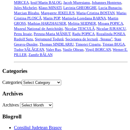
MIRCEA
,
Iosif Marin BALOG
,
Jacob Muresianu
,
Johannes Honterus
,
Jules Michelet
,
Klaus MINATI
,
Lavinia GHEORGHE
,
Lucia Bunaciu
,
Marcian Bleahu
,
Margarete JEKELIUS
,
Maria-Cristina BOSTAN
,
Maria-
Cristina PLOSCÃ
,
Marin POP
,
Marinela-Loredana BARNA
,
Martin
GROSS
,
Mathias HARZHAUSER
,
Melitta SEIDNER
,
Mioara POPICA
,
Muzeul National de Antichitãti
,
Nicolae TESCULÃ
,
Niculae IURASCU
,
Petru Iroaie
,
Petruta-Maria MÃNIUT
,
Radu POPICA
,
Rozalinda POSEA
,
Rudolf Sutu
,
Sigismund Todutã
,
Societatea de lecturã „Steaua”
,
Stan
Greavu-Dunãre
,
Thomas SINDILARIU
,
Timotei Cipariu
,
Tristan BUGA
,
Tudor SÃLÃGEAN
,
Valer Rus
,
Vasile Oltean
,
Virgil BORCAN
,
Werner E.
PILLER
,
Zamfir BÃLAN
Categories
Categories
Archives
Archives
Blogroll
Consiliul Judetean Brasov