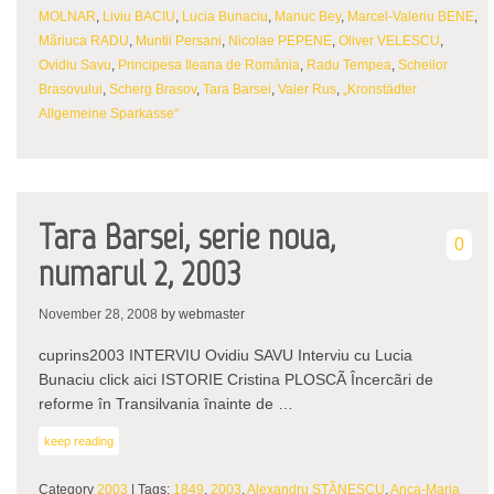
MOLNAR
,
Liviu BACIU
,
Lucia Bunaciu
,
Manuc Bey
,
Marcel-Valeriu BENE
,
Mãriuca RADU
,
Muntii Persani
,
Nicolae PEPENE
,
Oliver VELESCU
,
Ovidiu Savu
,
Principesa Ileana de România
,
Radu Tempea
,
Scheilor
Brasovului
,
Scherg Brasov
,
Tara Barsei
,
Valer Rus
,
„Kronstädter
Allgemeine Sparkasse“
Tara Barsei, serie noua,
0
numarul 2, 2003
November 28, 2008
by webmaster
cuprins2003 INTERVIU Ovidiu SAVU Interviu cu Lucia
Bunaciu click aici ISTORIE Cristina PLOSCÃ Încercãri de
reforme în Transilvania înainte de …
keep reading
Category
2003
| Tags:
1849
,
2003
,
Alexandru STÃNESCU
,
Anca-Maria