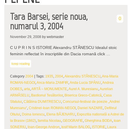
Tara Barsei, serie noua,
0
numarul 3, 2004
November 29, 2008
by webmaster
C U P R I N S ISTORIE Alexandru STÃNESCU Idealul stoic
feminin reflectat în inscriptiile din Dacia romanã click …
keep reading
Category
2004
| Tags:
1935
,
2004
,
Alexandru STÃNESCU
,
Ana-Maria
ROMAN-NEGOI
,
Anca-Maria ZAMFIR
,
Anda-Lucia SPÂNU
,
Andrea
DOBES
,
arta
,
ARTÃ – MONUMENTE
,
Aurel A. Muresianu
,
Aurelian
ARMÃSELU
,
Bastionul Tesãtorilor
,
Biserica Greco-Catolicã
,
Casa
Sfatului
,
Cãtãlina DUMITRESCU
,
Concursul-festival de poezie „Andrei
Muresanu“
,
Cristinel-Ioan ROMAN-NEGOI
,
Daniel NAZARE
,
Defileul
Oltului
,
Doina Ionescu
,
Elena BÃJENARU
,
Expozitia nationalã a Astrei de
la Brasov (1862)
,
familia Nicolau
,
GEOGRAFIE
,
Gherghina BODA
,
Ioan
SONERIU
,
Ioan-George Andron
,
Iosif Marin BALOG
,
ISTORIE
,
Laura