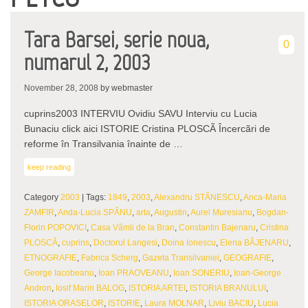
Tara Barsei, serie noua,
0
numarul 2, 2003
November 28, 2008
by webmaster
cuprins2003 INTERVIU Ovidiu SAVU Interviu cu Lucia
Bunaciu click aici ISTORIE Cristina PLOSCÃ Încercãri de
reforme în Transilvania înainte de …
keep reading
Category
2003
| Tags:
1849
,
2003
,
Alexandru STÃNESCU
,
Anca-Maria
ZAMFIR
,
Anda-Lucia SPÂNU
,
arta
,
Augustin
,
Aurel Muresianu
,
Bogdan-
Florin POPOVICI
,
Casa Vãmii de la Bran
,
Constantin Bajenaru
,
Cristina
PLOSCÃ
,
cuprins
,
Doctorul Langesi
,
Doina Ionescu
,
Elena BÃJENARU
,
ETNOGRAFIE
,
Fabrica Scherg
,
Gazeta Transilvaniei
,
GEOGRAFIE
,
George Iacobeanu
,
Ioan PRAOVEANU
,
Ioan SONERIU
,
Ioan-George
Andron
,
Iosif Marin BALOG
,
ISTORIA ARTEI
,
ISTORIA BRANULUI
,
ISTORIA ORASELOR
,
ISTORIE
,
Laura MOLNAR
,
Liviu BACIU
,
Lucia