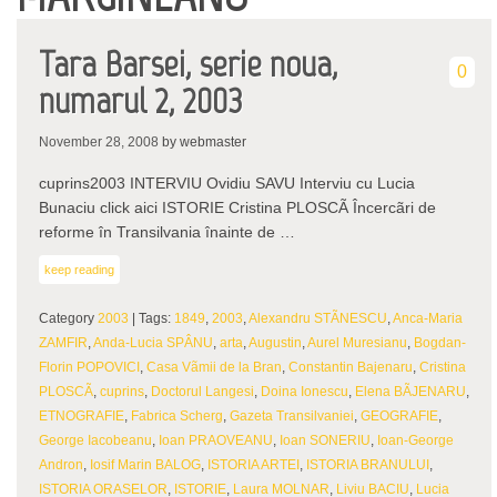
Tara Barsei, serie noua,
0
numarul 2, 2003
November 28, 2008
by webmaster
cuprins2003 INTERVIU Ovidiu SAVU Interviu cu Lucia
Bunaciu click aici ISTORIE Cristina PLOSCÃ Încercãri de
reforme în Transilvania înainte de …
keep reading
Category
2003
| Tags:
1849
,
2003
,
Alexandru STÃNESCU
,
Anca-Maria
ZAMFIR
,
Anda-Lucia SPÂNU
,
arta
,
Augustin
,
Aurel Muresianu
,
Bogdan-
Florin POPOVICI
,
Casa Vãmii de la Bran
,
Constantin Bajenaru
,
Cristina
PLOSCÃ
,
cuprins
,
Doctorul Langesi
,
Doina Ionescu
,
Elena BÃJENARU
,
ETNOGRAFIE
,
Fabrica Scherg
,
Gazeta Transilvaniei
,
GEOGRAFIE
,
George Iacobeanu
,
Ioan PRAOVEANU
,
Ioan SONERIU
,
Ioan-George
Andron
,
Iosif Marin BALOG
,
ISTORIA ARTEI
,
ISTORIA BRANULUI
,
ISTORIA ORASELOR
,
ISTORIE
,
Laura MOLNAR
,
Liviu BACIU
,
Lucia