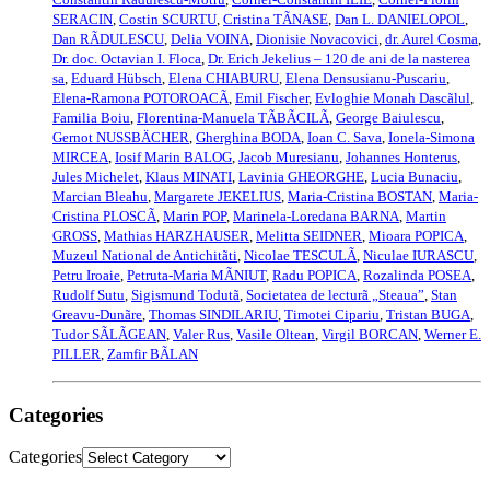
SERACIN
,
Costin SCURTU
,
Cristina TÃNASE
,
Dan L. DANIELOPOL
,
Dan RÃDULESCU
,
Delia VOINA
,
Dionisie Novacovici
,
dr. Aurel Cosma
,
Dr. doc. Octavian I. Floca
,
Dr. Erich Jekelius – 120 de ani de la nasterea
sa
,
Eduard Hübsch
,
Elena CHIABURU
,
Elena Densusianu-Puscariu
,
Elena-Ramona POTOROACÃ
,
Emil Fischer
,
Evloghie Monah Dascãlul
,
Familia Boiu
,
Florentina-Manuela TÃBÃCILÃ
,
George Baiulescu
,
Gernot NUSSBÄCHER
,
Gherghina BODA
,
Ioan C. Sava
,
Ionela-Simona
MIRCEA
,
Iosif Marin BALOG
,
Jacob Muresianu
,
Johannes Honterus
,
Jules Michelet
,
Klaus MINATI
,
Lavinia GHEORGHE
,
Lucia Bunaciu
,
Marcian Bleahu
,
Margarete JEKELIUS
,
Maria-Cristina BOSTAN
,
Maria-
Cristina PLOSCÃ
,
Marin POP
,
Marinela-Loredana BARNA
,
Martin
GROSS
,
Mathias HARZHAUSER
,
Melitta SEIDNER
,
Mioara POPICA
,
Muzeul National de Antichitãti
,
Nicolae TESCULÃ
,
Niculae IURASCU
,
Petru Iroaie
,
Petruta-Maria MÃNIUT
,
Radu POPICA
,
Rozalinda POSEA
,
Rudolf Sutu
,
Sigismund Todutã
,
Societatea de lecturã „Steaua”
,
Stan
Greavu-Dunãre
,
Thomas SINDILARIU
,
Timotei Cipariu
,
Tristan BUGA
,
Tudor SÃLÃGEAN
,
Valer Rus
,
Vasile Oltean
,
Virgil BORCAN
,
Werner E.
PILLER
,
Zamfir BÃLAN
Categories
Categories