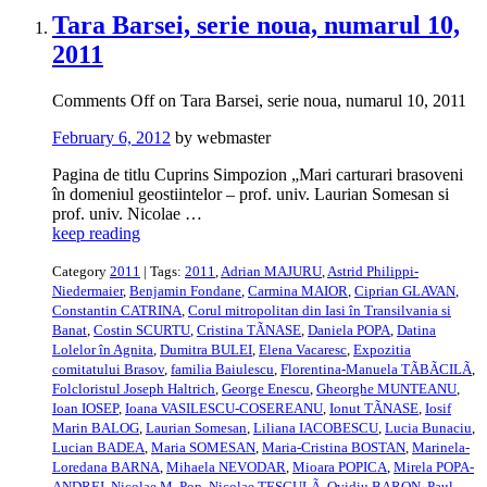
Tara Barsei, serie noua, numarul 10,
2011
Comments Off
on Tara Barsei, serie noua, numarul 10, 2011
February 6, 2012
by webmaster
Pagina de titlu Cuprins Simpozion „Mari carturari brasoveni
în domeniul geostiintelor – prof. univ. Laurian Somesan si
prof. univ. Nicolae …
keep reading
Category
2011
| Tags:
2011
,
Adrian MAJURU
,
Astrid Philippi-
Niedermaier
,
Benjamin Fondane
,
Carmina MAIOR
,
Ciprian GLAVAN
,
Constantin CATRINA
,
Corul mitropolitan din Iasi în Transilvania si
Banat
,
Costin SCURTU
,
Cristina TÃNASE
,
Daniela POPA
,
Datina
Lolelor în Agnita
,
Dumitra BULEI
,
Elena Vacaresc
,
Expozitia
comitatului Brasov
,
familia Baiulescu
,
Florentina-Manuela TÃBÃCILÃ
,
Folcloristul Joseph Haltrich
,
George Enescu
,
Gheorghe MUNTEANU
,
Ioan IOSEP
,
Ioana VASILESCU-COSEREANU
,
Ionut TÃNASE
,
Iosif
Marin BALOG
,
Laurian Somesan
,
Liliana IACOBESCU
,
Lucia Bunaciu
,
Lucian BADEA
,
Maria SOMESAN
,
Maria-Cristina BOSTAN
,
Marinela-
Loredana BARNA
,
Mihaela NEVODAR
,
Mioara POPICA
,
Mirela POPA-
ANDREI
,
Nicolae M. Pop
,
Nicolae TESCULÃ
,
Ovidiu BARON
,
Paul