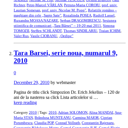
Richter
,
Petre-Marcel VÂRLAN
,
Petruta-Maria COROIU
,
prof. univ.
Laurian Somesan
,
prof. univ. Nicolae M. Popp”
,
Relatiile româno –
maghiare din cele „Sapte Sate”
,
Rozalinda POSEA
,
Rudolf Lassel
,
Ruxandra MOASA NAZARE
,
Serban DRAGOMIRESCU
,
Sesiunea
stiintifica de comunicari „Tara Bârsei” – 19-20 mai 2011
,
Simona
TOMOZII
,
Steffen SCHLANDT
,
Thomas SINDILARIU
,
Traian ICHIM
,
Valer Rus
,
Vasile CIOBANU
,
„Oedipe”
Tara Barsei, serie noua, numarul 9,
2010
0
December 29, 2010
by webmaster
Pagina de titlu click Simpozion Dr. Erich Jekelius – 120 de
ani de la nasterea sa click Lista articolelor si …
keep reading
Category
2010
| Tags:
2010
,
Adrian SOLOMON
,
Alina MANDAI
,
Ana-
Maria STAN
,
Brândusa MUNTEANU
,
Carmina MAIOR
,
Ciprian
Porumbescu
,
Claudia POP
,
Conrad Vollrath
,
Constantin Bajenaru
,
Constantin Rãdulescu-Motru
,
Cornel-Constantin ILIE
,
Cornel-Florin