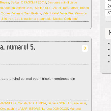
 Rupea
,
Serban DRAGOMIRESCU
,
Sesiunea stiintificã de
2
fan Agopian
,
Stefan Baciu
,
Steffen SCHLANDT
,
Tara Barsei
,
Tiberiu
3
 Ciortea
,
Valentin Greff Bakfark
,
Valer Literat
,
Valer Rus
,
Veronica
,
„125 de ani de la nasterea geografului Nicolae Orghidan”
ua, numarul 5,
0
ate privind cel mai vechi tricolor românesc din
OMAN-NEGOI
,
Constantin CATRINA
,
Daniela SOREA
,
Elenei Aciu
,
ODA
,
Ioachim LAZÃR
,
ISTORIE
,
Lorena DOMOCOS
,
Mariana