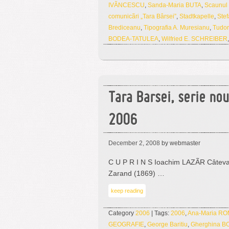
IVÃNCESCU
,
Sanda-Maria BUTA
,
Scaunul
comunicãri „Tara Bârsei”
,
Stadtkapelle
,
Ste
Brediceanu
,
Tipografia A. Muresianu
,
Tudor
BODEA-TATULEA
,
Wilfried E. SCHREIBER
Tara Barsei, serie no
2006
December 2, 2008
by webmaster
C U P R I N S Ioachim LAZÃR Câteva d
Zarand (1869) …
keep reading
Category
2006
| Tags:
2006
,
Ana-Maria R
GEOGRAFIE
,
George Baritiu
,
Gherghina B