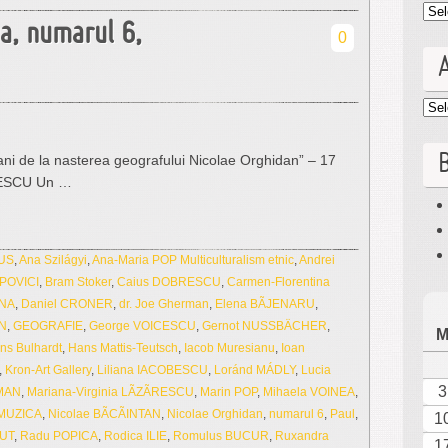
Cat
ua, numarul 6,
0
Arc
B
ani de la nasterea geografului Nicolae Orghidan” – 17
RESCU Un …
TUS
,
Ana Szilágyi
,
Ana-Maria POP Multiculturalism etnic
,
Andrei
OPOVICI
,
Bram Stoker
,
Caius DOBRESCU
,
Carmen-Florentina
INA
,
Daniel CRONER
,
dr. Joe Gherman
,
Elena BÃJENARU
,
AN
,
GEOGRAFIE
,
George VOICESCU
,
Gernot NUSSBÄCHER
,
ns Bulhardt
,
Hans Mattis-Teutsch
,
Iacob Muresianu
,
Ioan
,
Kron-Art Gallery
,
Liliana IACOBESCU
,
Loránd MÁDLY
,
Lucia
3
MAN
,
Mariana-Virginia LÃZÃRESCU
,
Marin POP
,
Mihaela VOINEA
,
MUZICA
,
Nicolae BÃCÃINTAN
,
Nicolae Orghidan
,
numarul 6
,
Paul
,
1
IUT
,
Radu POPICA
,
Rodica ILIE
,
Romulus BUCUR
,
Ruxandra
1