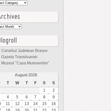
egories
Archives
hives
logroll
Consiliul Judetean Brasov
Gazeta Transilvaniei
Muzeul "Casa Muresenilor"
August 2026
M
T
W
T
F
S
S
1
2
4
5
6
7
8
9
0
11
12
13
14
15
16
7
18
19
20
21
22
23