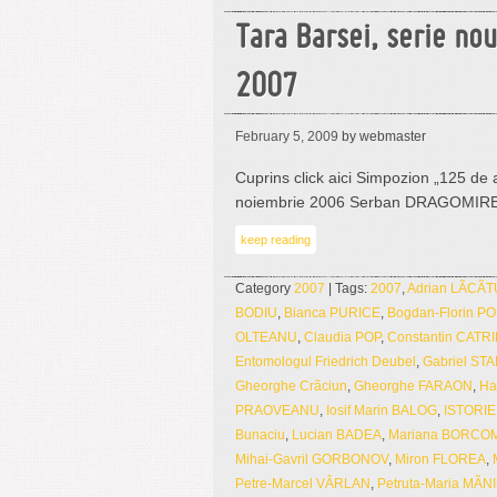
Tara Barsei, serie no
2007
February 5, 2009
by webmaster
Cuprins click aici Simpozion „125 de 
noiembrie 2006 Serban DRAGOMI
keep reading
Category
2007
| Tags:
2007
,
Adrian LÃCÃ
BODIU
,
Bianca PURICE
,
Bogdan-Florin P
OLTEANU
,
Claudia POP
,
Constantin CATR
Entomologul Friedrich Deubel
,
Gabriel ST
Gheorghe Crãciun
,
Gheorghe FARAON
,
Ha
PRAOVEANU
,
Iosif Marin BALOG
,
ISTORIE
Bunaciu
,
Lucian BADEA
,
Mariana BORCO
Mihai-Gavril GORBONOV
,
Miron FLOREA
,
Petre-Marcel VÂRLAN
,
Petruta-Maria MÃN