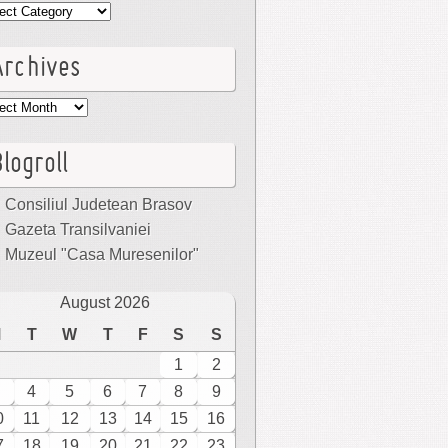
egories
Archives
hives
logroll
Consiliul Judetean Brasov
Gazeta Transilvaniei
Muzeul "Casa Muresenilor"
August 2026
M
T
W
T
F
S
S
1
2
4
5
6
7
8
9
0
11
12
13
14
15
16
7
18
19
20
21
22
23