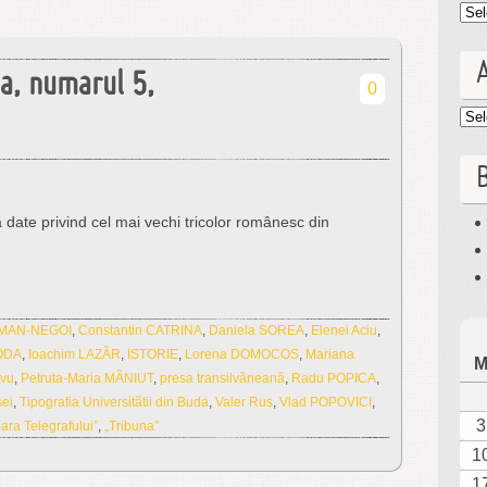
Cat
ua, numarul 5,
0
Arc
B
ate privind cel mai vechi tricolor românesc din
OMAN-NEGOI
,
Constantin CATRINA
,
Daniela SOREA
,
Elenei Aciu
,
ODA
,
Ioachim LAZÃR
,
ISTORIE
,
Lorena DOMOCOS
,
Mariana
avu
,
Petruta-Maria MÃNIUT
,
presa transilvãneanã
,
Radu POPICA
,
sei
,
Tipografia Universitãtii din Buda
,
Valer Rus
,
Vlad POPOVICI
,
3
ara Telegrafului”
,
„Tribuna”
1
1