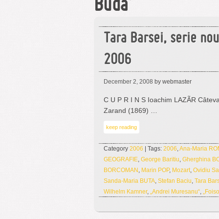
Buda’
Tara Barsei, serie no
2006
December 2, 2008
by webmaster
C U P R I N S Ioachim LAZÃR Câteva d
Zarand (1869) …
keep reading
Category
2006
| Tags:
2006
,
Ana-Maria R
GEOGRAFIE
,
George Baritiu
,
Gherghina B
BORCOMAN
,
Marin POP
,
Mozart
,
Ovidiu S
Sanda-Maria BUTA
,
Stefan Baciu
,
Tara Bar
Wilhelm Kamner
,
„Andrei Muresanu“
,
„Foiso