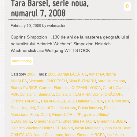
Tara Barsei, serie noua,
0
numarul 7, 2008
February 10, 2009
by webmaster
Cuprins Simpozion „130 de ani de la nasterea geografului si
naturalistului Heinrich Wachner” Simpozion Heinrich
Wachnerclick aici Wolfgang WITTSTOCK …
keep reading
Category
2008
| Tags:
2008
,
Adrian LÃCÃTUS
,
Adriana-Cristina
MIHALEA
,
Alexandru ONOJESCU
,
Alina BUTNARU
,
Aurel Muresianu
,
Bianca PURICE
,
Carmen-Florentina OLTEANU VOICA
,
Carol I
,
Claudia
POP
,
Constantin Bajenaru
,
Constantin CATRINA
,
Cornel CRÃCIUN
,
Cristina TÃNASE
,
Dan ANGHELESCU
,
Daniela SOREA
,
Delia MARIAN
,
Dieta Ungariei
,
Dirijorul Dinu Niculescu
,
Doina Ionescu
,
Elenei
Muresianu
,
Franz Obert
,
Friedrich PHILIPPI
,
gazeta „Albina”
,
GEOGRAFIE
,
Gheorghe Dima
,
Gheorghe FARAON
,
Gherghina BODA
,
Heinrich Wachner
,
Heinz HELTMANN
,
Iacob Muresianu
,
Ioan Baciu
,
Ioan
CHINTÃUAN
,
Ioana Cosereanu
,
Ionela-Simona MIRCEA
,
Iosif Marin