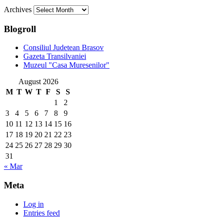
Archives
Blogroll
Consiliul Judetean Brasov
Gazeta Transilvaniei
Muzeul "Casa Muresenilor"
August 2026
M
T
W
T
F
S
S
1
2
3
4
5
6
7
8
9
10
11
12
13
14
15
16
17
18
19
20
21
22
23
24
25
26
27
28
29
30
31
« Mar
Meta
Log in
Entries feed