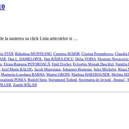
10
e la nasterea sa click Lista articolelor si …
ia STAN
,
Brândusa MUNTEANU
,
Carmina MAIOR
,
Ciprian Porumbescu
,
Claudia
NASE
,
Dan L. DANIELOPOL
,
Dan RÃDULESCU
,
Delia VOINA
,
Dionisie Novacovic
iu
,
Elena-Ramona POTOROACÃ
,
Emil Fischer
,
Evloghie Monah Dascãlul
,
Familia
,
Iosif Marin BALOG
,
Jacob Muresianu
,
Johannes Honterus
,
Jules Michelet
,
Klaus
,
Marinela-Loredana BARNA
,
Martin GROSS
,
Mathias HARZHAUSER
,
Melitta S
ozalinda POSEA
,
Rudolf Sutu
,
Sigismund Todutã
,
Societatea de lecturã „Steaua”
,
 PILLER
,
Zamfir BÃLAN