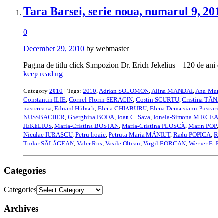
Tara Barsei, serie noua, numarul 9, 20
0
December 29, 2010
by webmaster
Pagina de titlu click Simpozion Dr. Erich Jekelius – 120 de ani d
keep reading
Category
2010
| Tags:
2010
,
Adrian SOLOMON
,
Alina MANDAI
,
Ana-Mar
Constantin ILIE
,
Cornel-Florin SERACIN
,
Costin SCURTU
,
Cristina TÃ
nasterea sa
,
Eduard Hübsch
,
Elena CHIABURU
,
Elena Densusianu-Puscar
NUSSBÄCHER
,
Gherghina BODA
,
Ioan C. Sava
,
Ionela-Simona MIRCEA
JEKELIUS
,
Maria-Cristina BOSTAN
,
Maria-Cristina PLOSCÃ
,
Marin POP
Niculae IURASCU
,
Petru Iroaie
,
Petruta-Maria MÃNIUT
,
Radu POPICA
,
R
Tudor SÃLÃGEAN
,
Valer Rus
,
Vasile Oltean
,
Virgil BORCAN
,
Werner E.
Categories
Categories
Archives