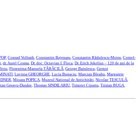
 POP
,
Conrad Vollrath
,
Constantin Bajenaru
,
Constantin Rãdulescu-Motru
,
Cornel-
i
,
dr. Aurel Cosma
,
Dr. doc. Octavian I. Floca
,
Dr. Erich Jekelius – 120 de ani de la
 Boiu
,
Florentina-Manuela TÃBÃCILÃ
,
George Baiulescu
,
Gernot
 MINATI
,
Lavinia GHEORGHE
,
Lucia Bunaciu
,
Marcian Bleahu
,
Margarete
EIDNER
,
Mioara POPICA
,
Muzeul National de Antichitãti
,
Nicolae TESCULÃ
,
Stan Greavu-Dunãre
,
Thomas SINDILARIU
,
Timotei Cipariu
,
Tristan BUGA
,