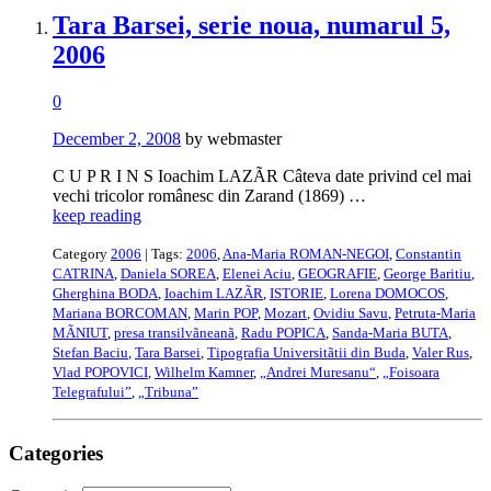
Tara Barsei, serie noua, numarul 5,
2006
0
December 2, 2008
by webmaster
C U P R I N S Ioachim LAZÃR Câteva date privind cel mai
vechi tricolor românesc din Zarand (1869) …
keep reading
Category
2006
| Tags:
2006
,
Ana-Maria ROMAN-NEGOI
,
Constantin
CATRINA
,
Daniela SOREA
,
Elenei Aciu
,
GEOGRAFIE
,
George Baritiu
,
Gherghina BODA
,
Ioachim LAZÃR
,
ISTORIE
,
Lorena DOMOCOS
,
Mariana BORCOMAN
,
Marin POP
,
Mozart
,
Ovidiu Savu
,
Petruta-Maria
MÃNIUT
,
presa transilvãneanã
,
Radu POPICA
,
Sanda-Maria BUTA
,
Stefan Baciu
,
Tara Barsei
,
Tipografia Universitãtii din Buda
,
Valer Rus
,
Vlad POPOVICI
,
Wilhelm Kamner
,
„Andrei Muresanu“
,
„Foisoara
Telegrafului”
,
„Tribuna”
Categories