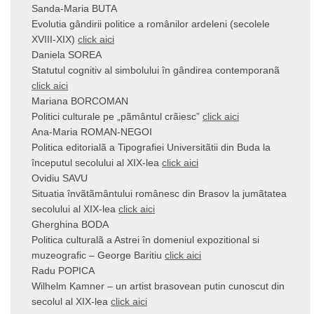
Sanda-Maria BUTA
Evolutia gândirii politice a românilor ardeleni (secolele
XVIII-XIX)
click aici
Daniela SOREA
Statutul cognitiv al simbolului în gândirea contemporanã
click aici
Mariana BORCOMAN
Politici culturale pe „pãmântul crãiesc”
click aici
Ana-Maria ROMAN-NEGOI
Politica editorialã a Tipografiei Universitãtii din Buda la
începutul secolului al XIX-lea
click aici
Ovidiu SAVU
Situatia învãtãmântului românesc din Brasov la jumãtatea
secolului al XIX-lea
click aici
Gherghina BODA
Politica culturalã a Astrei în domeniul expozitional si
muzeografic – George Baritiu
click aici
Radu POPICA
Wilhelm Kamner – un artist brasovean putin cunoscut din
secolul al XIX-lea
click aici