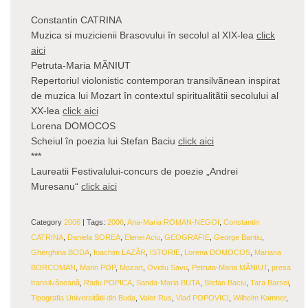
Constantin CATRINA
Muzica si muzicienii Brasovului în secolul al XIX-lea
click
aici
Petruta-Maria MÃNIUT
Repertoriul violonistic contemporan transilvãnean inspirat
de muzica lui Mozart în contextul spiritualitãtii secolului al
XX-lea
click aici
Lorena DOMOCOS
Scheiul în poezia lui Stefan Baciu
click aici
***
Laureatii Festivalului-concurs de poezie „Andrei
Muresanu“
click aici
Category
2006
| Tags:
2006
,
Ana-Maria ROMAN-NEGOI
,
Constantin
CATRINA
,
Daniela SOREA
,
Elenei Aciu
,
GEOGRAFIE
,
George Baritiu
,
Gherghina BODA
,
Ioachim LAZÃR
,
ISTORIE
,
Lorena DOMOCOS
,
Mariana
BORCOMAN
,
Marin POP
,
Mozart
,
Ovidiu Savu
,
Petruta-Maria MÃNIUT
,
presa
transilvãneanã
,
Radu POPICA
,
Sanda-Maria BUTA
,
Stefan Baciu
,
Tara Barsei
,
Tipografia Universitãtii din Buda
,
Valer Rus
,
Vlad POPOVICI
,
Wilhelm Kamner
,