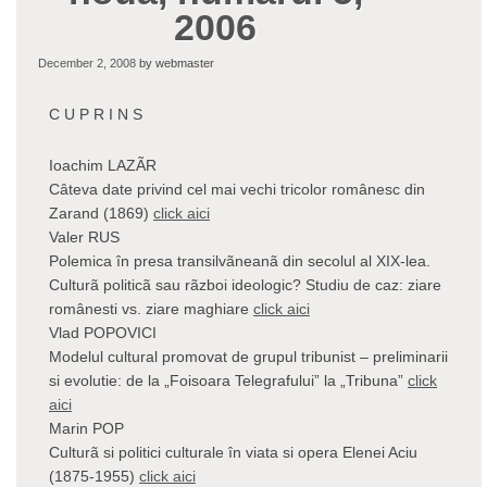
2006
December 2, 2008
by webmaster
C U P R I N S
Ioachim LAZÃR
Câteva date privind cel mai vechi tricolor românesc din
Zarand (1869)
click aici
Valer RUS
Polemica în presa transilvãneanã din secolul al XIX-lea.
Culturã politicã sau rãzboi ideologic? Studiu de caz: ziare
românesti vs. ziare maghiare
click aici
Vlad POPOVICI
Modelul cultural promovat de grupul tribunist – preliminarii
si evolutie: de la „Foisoara Telegrafului” la „Tribuna”
click
aici
Marin POP
Culturã si politici culturale în viata si opera Elenei Aciu
(1875-1955)
click aici