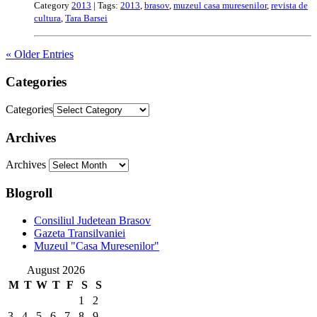
Category
2013
| Tags:
2013
,
brasov
,
muzeul casa muresenilor
,
revista de
cultura
,
Tara Barsei
« Older Entries
Categories
Categories
Archives
Archives
Blogroll
Consiliul Judetean Brasov
Gazeta Transilvaniei
Muzeul "Casa Muresenilor"
August 2026
M
T
W
T
F
S
S
1
2
3
4
5
6
7
8
9