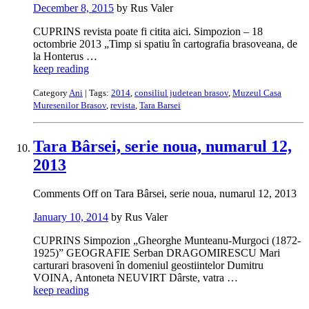
December 8, 2015
by Rus Valer
CUPRINS revista poate fi citita aici. Simpozion – 18
octombrie 2013 „Timp si spatiu în cartografia brasoveana, de
la Honterus …
keep reading
Category
Ani
| Tags:
2014
,
consiliul judetean brasov
,
Muzeul Casa
Muresenilor Brasov
,
revista
,
Tara Barsei
Tara Bârsei, serie noua, numarul 12,
2013
Comments Off
on Tara Bârsei, serie noua, numarul 12, 2013
January 10, 2014
by Rus Valer
CUPRINS Simpozion „Gheorghe Munteanu-Murgoci (1872-
1925)” GEOGRAFIE Serban DRAGOMIRESCU Mari
carturari brasoveni în domeniul geostiintelor Dumitru
VOINA, Antoneta NEUVIRT Dârste, vatra …
keep reading