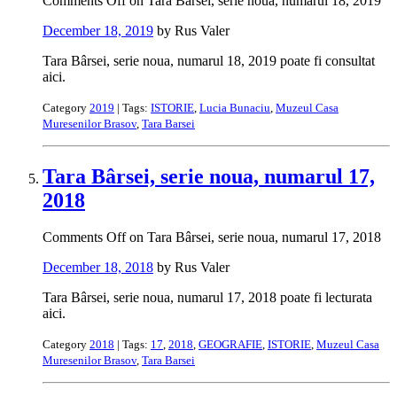
Comments Off
on Tara Bârsei, serie noua, numarul 18, 2019
December 18, 2019
by Rus Valer
Tara Bârsei, serie noua, numarul 18, 2019 poate fi consultat
aici.
Category
2019
| Tags:
ISTORIE
,
Lucia Bunaciu
,
Muzeul Casa
Muresenilor Brasov
,
Tara Barsei
Tara Bârsei, serie noua, numarul 17,
2018
Comments Off
on Tara Bârsei, serie noua, numarul 17, 2018
December 18, 2018
by Rus Valer
Tara Bârsei, serie noua, numarul 17, 2018 poate fi lecturata
aici.
Category
2018
| Tags:
17
,
2018
,
GEOGRAFIE
,
ISTORIE
,
Muzeul Casa
Muresenilor Brasov
,
Tara Barsei