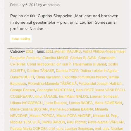
Tar
February 6, 2012
by webmaster
Bar
seri
Pagina de titlu Cuprins Simpozion „Mari carturari brasoveni
nou
în domeniul geostiintelor – prof. univ. Laurian Somesan si
num
prof. univ. Nicolae …
10,
keep reading
201
Category
2011
| Tags:
2011
,
Adrian MAJURU
,
Astrid Philippi-Niedermaier
,
Benjamin Fondane
,
Carmina MAIOR
,
Ciprian GLAVAN
,
Constantin
CATRINA
,
Corul mitropolitan din Iasi în Transilvania si Banat
,
Costin
SCURTU
,
Cristina TÃNASE
,
Daniela POPA
,
Datina Lolelor în Agnita
,
Dumitra BULEI
,
Elena Vacaresc
,
Expozitia comitatului Brasov
,
familia
Baiulescu
,
Florentina-Manuela TÃBÃCILÃ
,
Folcloristul Joseph Haltrich
,
George Enescu
,
Gheorghe MUNTEANU
,
Ioan IOSEP
,
Ioana VASILESCU-
COSEREANU
,
Ionut TÃNASE
,
Iosif Marin BALOG
,
Laurian Somesan
,
Liliana IACOBESCU
,
Lucia Bunaciu
,
Lucian BADEA
,
Maria SOMESAN
,
Maria-Cristina BOSTAN
,
Marinela-Loredana BARNA
,
Mihaela
NEVODAR
,
Mioara POPICA
,
Mirela POPA-ANDREI
,
Nicolae M. Pop
,
Nicolae TESCULÃ
,
Ovidiu BARON
,
Paul Richter
,
Petre-Marcel VÂRLAN
,
Petruta-Maria COROIU
,
prof. univ. Laurian Somesan
,
prof. univ. Nicolae