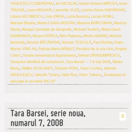
VASILESCU-COSEREANU
,
Ion NICOLAE
,
Ionela-Simona MIRCEA
,
Ionut
TÃNASE
,
Laura MOLNAR
,
Laurentiu VLAD
,
Lavinia-Dacia GHEORGHE
,
Liliana IACOBESCU
,
Livia IORGA
,
Lucia Bunaciu
,
Lucian ROBU
,
Marcian Bleahu
,
Maria-Cristina BOSTAN
,
Mariana BORCOMAN
,
Maurice
Ravel
,
Mesajul Societatii de Geografie
,
Michael Teutsch
,
Mihai-Gavril
GORBONOV
,
Mioara POPICA
,
Mira Popescu
,
Mirela ANDREI
,
Miscare
feminista
,
Nicolae BÃCÃINTAN
,
Nicolae TESCULÃ
,
Paul Richter
,
Petre-
Marcel VÂRLAN
,
Petruta-Maria MÃNIUT
,
Recitalul de la ora cinci
,
Regele
Carol I
,
Scoala romaneasca fagaraseana
,
Serban DRAGOMIRESCU
,
Sesiunea stiintificã de comunicari „Tara Barsei” – 7-8 mai 2009
,
Stefan
Baciu
,
Steffen SCHLANDT
,
Theodor POPA
,
Tudor Ciortea
,
Valentin
HÃNULESCU
,
Valentin Timaru
,
Valer Rus
,
Victor Tufescu
,
„Învatamant si
educatie in secolele XIX-XX”
Tara Barsei, serie noua,
0
numarul 7, 2008