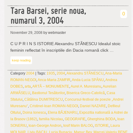
Tara Barsei, serie noua,
0
numarul 3, 2004
November 29, 2008
by webmaster
C U P R I N S ISTORIE Alexandru STÃNESCU Idealul stoic
feminin reflectat în inscriptiile din Dacia romanã click …
keep reading
Category
2004
| Tags:
1935
,
2004
,
Alexandru STÃNESCU
,
Ana-Maria
ROMAN-NEGOI
,
Anca-Maria ZAMFIR
,
Anda-Lucia SPÂNU
,
Andrea
DOBES
,
arta
,
ARTÃ – MONUMENTE
,
Aurel A. Muresianu
,
Aurelian
ARMÃSELU
,
Bastionul Tesãtorilor
,
Biserica Greco-Catolicã
,
Casa
Sfatului
,
Cãtãlina DUMITRESCU
,
Concursul-festival de poezie „Andrei
Muresanu“
,
Cristinel-Ioan ROMAN-NEGOI
,
Daniel NAZARE
,
Defileul
Oltului
,
Doina Ionescu
,
Elena BÃJENARU
,
Expozitia nationalã a Astrei de
la Brasov (1862)
,
familia Nicolau
,
GEOGRAFIE
,
Gherghina BODA
,
Ioan
SONERIU
,
Ioan-George Andron
,
Iosif Marin BALOG
,
ISTORIE
,
Laura
MOLNAR
,
Liviu BACIU
,
Lucia Bunaciu
,
Manuc Bey
,
Marcel-Valeriu BENE
,