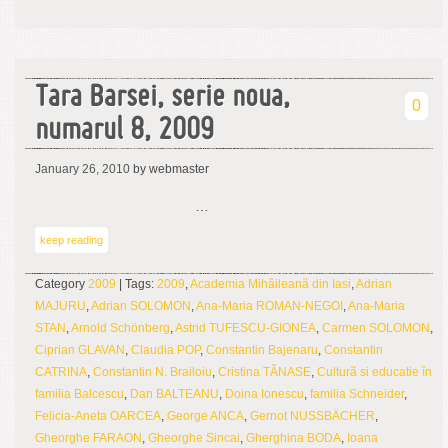
Tara Barsei, serie noua,
0
numarul 8, 2009
January 26, 2010
by webmaster
…
keep reading
Category
2009
| Tags:
2009
,
Academia Mihãileanã din Iasi
,
Adrian
MAJURU
,
Adrian SOLOMON
,
Ana-Maria ROMAN-NEGOI
,
Ana-Maria
STAN
,
Arnold Schönberg
,
Astrid TUFESCU-GIONEA
,
Carmen SOLOMON
,
Ciprian GLAVAN
,
Claudia POP
,
Constantin Bajenaru
,
Constantin
CATRINA
,
Constantin N. Brailoiu
,
Cristina TÃNASE
,
Culturã si educatie în
familia Balcescu
,
Dan BALTEANU
,
Doina Ionescu
,
familia Schneider
,
Felicia-Aneta OARCEA
,
George ANCA
,
Gernot NUSSBÄCHER
,
Gheorghe FARAON
,
Gheorghe Sincai
,
Gherghina BODA
,
Ioana