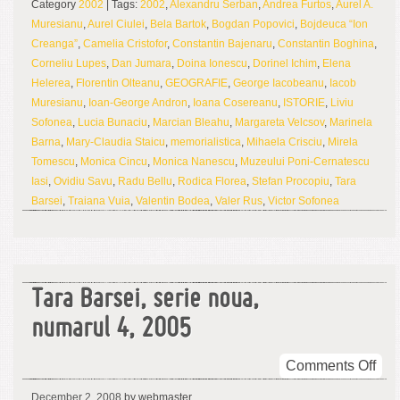
Category
2002
| Tags:
2002
,
Alexandru Serban
,
Andrea Furtos
,
Aurel A.
Muresianu
,
Aurel Ciulei
,
Bela Bartok
,
Bogdan Popovici
,
Bojdeuca “Ion
Creanga”
,
Camelia Cristofor
,
Constantin Bajenaru
,
Constantin Boghina
,
Corneliu Lupes
,
Dan Jumara
,
Doina Ionescu
,
Dorinel Ichim
,
Elena
Helerea
,
Florentin Olteanu
,
GEOGRAFIE
,
George Iacobeanu
,
Iacob
Muresianu
,
Ioan-George Andron
,
Ioana Cosereanu
,
ISTORIE
,
Liviu
Sofonea
,
Lucia Bunaciu
,
Marcian Bleahu
,
Margareta Velcsov
,
Marinela
Barna
,
Mary-Claudia Staicu
,
memorialistica
,
Mihaela Crisciu
,
Mirela
Tomescu
,
Monica Cincu
,
Monica Nanescu
,
Muzeului Poni-Cernatescu
Iasi
,
Ovidiu Savu
,
Radu Bellu
,
Rodica Florea
,
Stefan Procopiu
,
Tara
Barsei
,
Traiana Vuia
,
Valentin Bodea
,
Valer Rus
,
Victor Sofonea
Tara Barsei, serie noua,
numarul 4, 2005
on
Comments Off
Tar
December 2, 2008
by webmaster