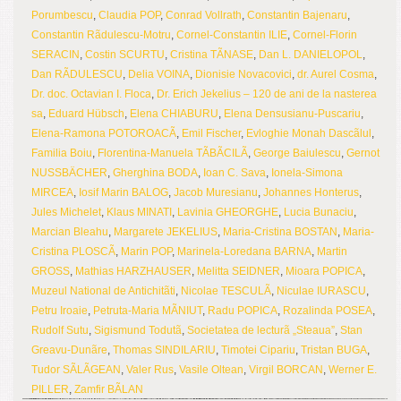
Porumbescu
,
Claudia POP
,
Conrad Vollrath
,
Constantin Bajenaru
,
Constantin Rãdulescu-Motru
,
Cornel-Constantin ILIE
,
Cornel-Florin
SERACIN
,
Costin SCURTU
,
Cristina TÃNASE
,
Dan L. DANIELOPOL
,
Dan RÃDULESCU
,
Delia VOINA
,
Dionisie Novacovici
,
dr. Aurel Cosma
,
Dr. doc. Octavian I. Floca
,
Dr. Erich Jekelius – 120 de ani de la nasterea
sa
,
Eduard Hübsch
,
Elena CHIABURU
,
Elena Densusianu-Puscariu
,
Elena-Ramona POTOROACÃ
,
Emil Fischer
,
Evloghie Monah Dascãlul
,
Familia Boiu
,
Florentina-Manuela TÃBÃCILÃ
,
George Baiulescu
,
Gernot
NUSSBÄCHER
,
Gherghina BODA
,
Ioan C. Sava
,
Ionela-Simona
MIRCEA
,
Iosif Marin BALOG
,
Jacob Muresianu
,
Johannes Honterus
,
Jules Michelet
,
Klaus MINATI
,
Lavinia GHEORGHE
,
Lucia Bunaciu
,
Marcian Bleahu
,
Margarete JEKELIUS
,
Maria-Cristina BOSTAN
,
Maria-
Cristina PLOSCÃ
,
Marin POP
,
Marinela-Loredana BARNA
,
Martin
GROSS
,
Mathias HARZHAUSER
,
Melitta SEIDNER
,
Mioara POPICA
,
Muzeul National de Antichitãti
,
Nicolae TESCULÃ
,
Niculae IURASCU
,
Petru Iroaie
,
Petruta-Maria MÃNIUT
,
Radu POPICA
,
Rozalinda POSEA
,
Rudolf Sutu
,
Sigismund Todutã
,
Societatea de lecturã „Steaua”
,
Stan
Greavu-Dunãre
,
Thomas SINDILARIU
,
Timotei Cipariu
,
Tristan BUGA
,
Tudor SÃLÃGEAN
,
Valer Rus
,
Vasile Oltean
,
Virgil BORCAN
,
Werner E.
PILLER
,
Zamfir BÃLAN