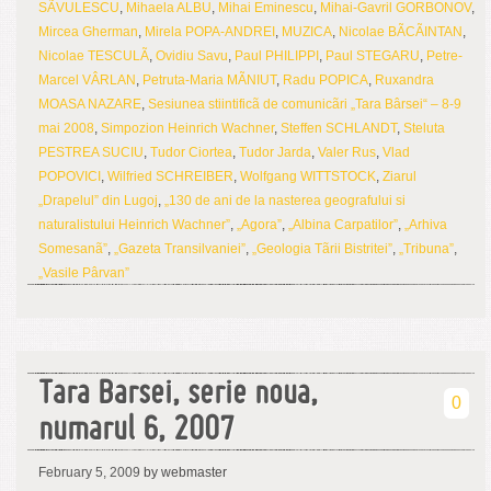
SÃVULESCU
,
Mihaela ALBU
,
Mihai Eminescu
,
Mihai-Gavril GORBONOV
,
Mircea Gherman
,
Mirela POPA-ANDREI
,
MUZICA
,
Nicolae BÃCÃINTAN
,
Nicolae TESCULÃ
,
Ovidiu Savu
,
Paul PHILIPPI
,
Paul STEGARU
,
Petre-
Marcel VÂRLAN
,
Petruta-Maria MÃNIUT
,
Radu POPICA
,
Ruxandra
MOASA NAZARE
,
Sesiunea stiintificã de comunicãri „Tara Bârsei“ – 8-9
mai 2008
,
Simpozion Heinrich Wachner
,
Steffen SCHLANDT
,
Steluta
PESTREA SUCIU
,
Tudor Ciortea
,
Tudor Jarda
,
Valer Rus
,
Vlad
POPOVICI
,
Wilfried SCHREIBER
,
Wolfgang WITTSTOCK
,
Ziarul
„Drapelul” din Lugoj
,
„130 de ani de la nasterea geografului si
naturalistului Heinrich Wachner”
,
„Agora”
,
„Albina Carpatilor”
,
„Arhiva
Somesanã”
,
„Gazeta Transilvaniei”
,
„Geologia Tãrii Bistritei”
,
„Tribuna”
,
„Vasile Pârvan”
Tara Barsei, serie noua,
0
numarul 6, 2007
February 5, 2009
by webmaster