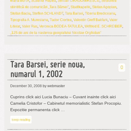
Maria BUTA
,
Scaunul Rupea
,
Serban DRAGOMIRESCU
,
Sesiunea
stiintificã de comunicãri „Tara Bârsei”
,
Stadtkapelle
,
Stefan Agopian
,
Stefan Baciu
,
Steffen SCHLANDT
,
Tara Barsei
,
Tiberiu Brediceanu
,
Tipografia A. Muresianu
,
Tudor Ciortea
,
Valentin Greff Bakfark
,
Valer
Literat
,
Valer Rus
,
Veronica BODEA-TATULEA
,
Wilfried E. SCHREIBER
,
„125 de ani de la nasterea geografului Nicolae Orghidan”
Tara Barsei, serie noua,
0
numarul 1, 2002
December 30, 2008
by webmaster
Cuprins click aici Lucia Bunaciu – Cuvant inainte click aici
Camelia Cristofor – Cabinetul memorialistic Stefan Procopiu.
Expozitie permanenta click …
keep reading