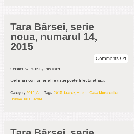
Tara Bârsei, serie
noua, numarul 14,
2015
on
Comments Off
Tar
October 24, 2016
by Rus Valer
Bâr
seri
Cel mai nou numar al revistei poate fi lecturat aici.
nou
num
Category
2015
,
Ani
| Tags:
2015
,
brasov
,
Muzeul Casa Muresenilor
14,
Brasov
,
Tara Barsei
201
Tara Bârsei, serie