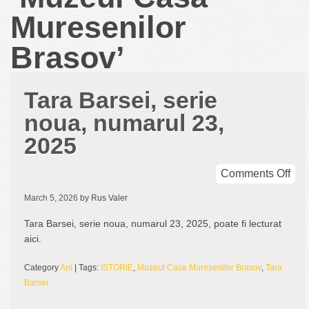
Muresenilor
Brasov’
Tara Barsei, serie
noua, numarul 23,
2025
on
Comments Off
Tar
March 5, 2026
by Rus Valer
Bar
seri
Tara Barsei, serie noua, numarul 23, 2025, poate fi lecturat
nou
aici.
num
23,
Category
Ani
| Tags:
ISTORIE
,
Muzeul Casa Muresenilor Brasov
,
Tara
202
Barsei