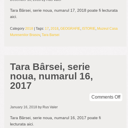
Bâr
seri
Tara Bârsei, serie noua, numarul 17, 2018 poate fi lecturata
nou
aici.
num
17,
Category
2018
| Tags:
17
,
2018
,
GEOGRAFIE
,
ISTORIE
,
Muzeul Casa
201
Muresenilor Brasov
,
Tara Barsei
Tara Bârsei, serie
noua, numarul 16,
2017
on
Comments Off
Tar
January 16, 2018
by Rus Valer
Bâr
seri
Tara Bârsei, serie noua, numarul 16, 2017 poate fi
nou
lecturata aici.