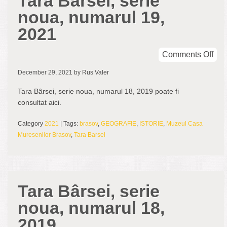
Tara Bârsei, serie
noua, numarul 19,
2021
on
Comments Off
Tar
December 29, 2021
by Rus Valer
Bâr
seri
Tara Bârsei, serie noua, numarul 18, 2019 poate fi
nou
consultat aici.
num
19,
Category
2021
| Tags:
brasov
,
GEOGRAFIE
,
ISTORIE
,
Muzeul Casa
202
Muresenilor Brasov
,
Tara Barsei
Tara Bârsei, serie
noua, numarul 18,
2019