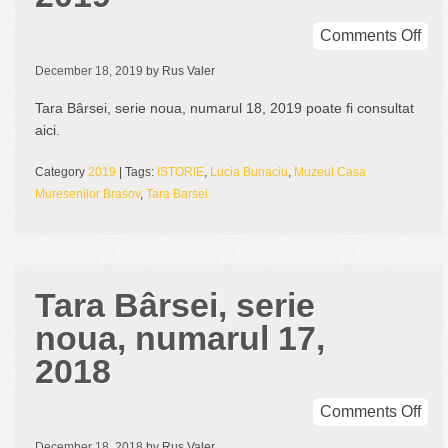
on
Comments Off
Tar
December 18, 2019
by Rus Valer
Bâr
seri
Tara Bârsei, serie noua, numarul 18, 2019 poate fi consultat
nou
aici.
num
18,
Category
2019
| Tags:
ISTORIE
,
Lucia Bunaciu
,
Muzeul Casa
201
Muresenilor Brasov
,
Tara Barsei
Tara Bârsei, serie
noua, numarul 17,
2018
on
Comments Off
Tar
December 18, 2018
by Rus Valer