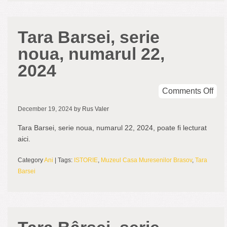
Tara Barsei, serie
noua, numarul 22,
2024
on
Comments Off
Tar
December 19, 2024
by Rus Valer
Bar
seri
Tara Barsei, serie noua, numarul 22, 2024, poate fi lecturat
nou
aici.
num
22,
Category
Ani
| Tags:
ISTORIE
,
Muzeul Casa Muresenilor Brasov
,
Tara
202
Barsei