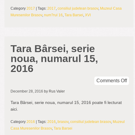
num
16,
Category
2017
| Tags:
2017
,
consiliul judetean brasov
,
Muzeul Casa
201
Muresenilor Brasov
,
num?rul 16
,
Tara Barsei
,
XVI
Tara Bârsei, serie
noua, numarul 15,
2016
on
Comments Off
Tar
December 28, 2016
by Rus Valer
Bâr
seri
Tara Bârsei, serie noua, numarul 15, 2016 poate fi lecturat
nou
aici.
num
15,
Category
2016
| Tags:
2016
,
brasov
,
consiliul judetean brasov
,
Muzeul
201
Casa Muresenilor Brasov
,
Tara Barsei