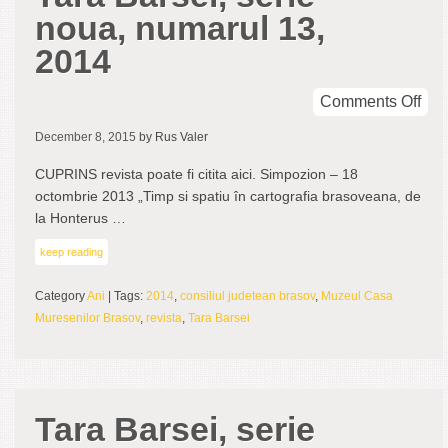
noua, numarul 13,
2014
on
Comments Off
Tar
December 8, 2015
by Rus Valer
Bâr
seri
CUPRINS revista poate fi citita aici. Simpozion – 18
nou
octombrie 2013 „Timp si spatiu în cartografia brasoveana, de
num
la Honterus …
13,
keep reading
201
Category
Ani
| Tags:
2014
,
consiliul judetean brasov
,
Muzeul Casa
Muresenilor Brasov
,
revista
,
Tara Barsei
Tara Barsei, serie