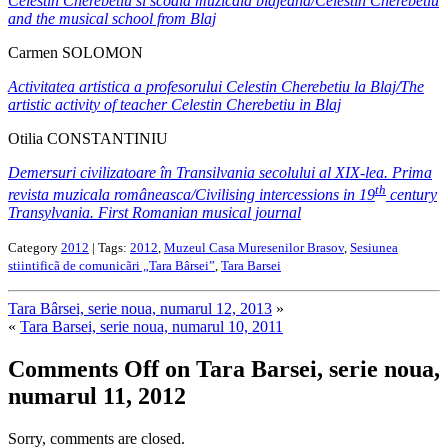
Celestin Cherebetiu si scoala muzicala blajeana/
Celestin Cherebetiu
and the musical school from Blaj
Carmen SOLOMON
Activitatea artistica a profesorului Celestin Cherebetiu la Blaj/The
artistic activity of teacher Celestin Cherebetiu in Blaj
Otilia CONSTANTINIU
Demersuri civilizatoare în Transilvania secolului al XIX-lea. Prima
th
revista muzicala româneasca/Civilising intercessions in 19
century
Transylvania. First Romanian musical journal
Category
2012
| Tags:
2012
,
Muzeul Casa Muresenilor Brasov
,
Sesiunea
stiintificã de comunicãri „Tara Bârsei”
,
Tara Barsei
Tara Bârsei, serie noua, numarul 12, 2013
»
«
Tara Barsei, serie noua, numarul 10, 2011
Comments Off
on Tara Barsei, serie noua,
numarul 11, 2012
Sorry, comments are closed.