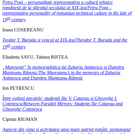
Petru Poni – personalitate reprezentativa a culturii tehnice
românesti de la sfâr
s
itul secolului al XIX-lea/Petru Poni –
reprezentative personality of romanian technical culture in the late of
th
19
century
Ioana COSEREANU
Teodor T. Burada si veacul al XIX-lea/Theodor T. Burada and the
th
19
century
Elisabeta SAVU, Tatiana RISTEA
„Muresenii” în memorialistica lui Zaharia Antinescu si Dumitru
Munteanu Râmnic/The Muresianu’s in the memoirs of Zaharia
Antinescu and Dumitru Munteanu-Râmnic
Ion PETRESCU
Între oglinzi paralele: studentii Ilie V. Catarau si Gheorghe I.
Cotenescu/
Between Parallel Mirrors: Students Ilie Catarau and
Gheorghe Cotenescu
Ciprian RIGMAN
Aspecte din viata si activitatea unui mare patriot român: protopopul