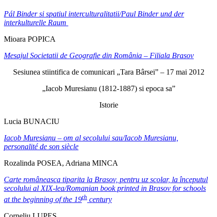
Pál Binder s
i spatiul interculturalitatii/
Paul Binder und der
interkulturelle Raum
Mioara POPICA
Mesajul Societatii de Geografie din România – Filiala Brasov
Sesiunea stiintifica de comunicari „Tara Bârsei” – 17 mai 2012
„Iacob Muresianu (1812-1887) si epoca sa”
Istorie
Lucia BUNACIU
Iacob Muresianu – om al secolului sau/Iacob Muresianu,
personalité de son siècle
Rozalinda POSEA, Adriana MINCA
Carte româneasca tiparita la Brasov, pentru uz scolar, la începutul
secolului al XIX-lea/
Romanian book printed in Brasov for schools
th
at the beginning of the 19
century
Corneliu LUPES