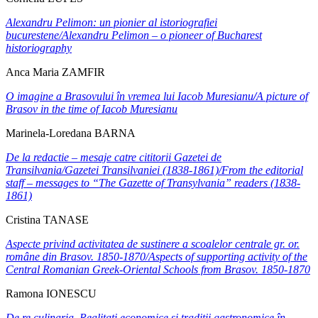
Alexandru Pelimon: un pionier al istoriografiei
bucurestene/Alexandru Pelimon – o pioneer of Bucharest
historiography
Anca Maria ZAMFIR
O imagine a Brasovului în vremea lui Iacob Muresianu
/
A picture of
Brasov in the time of Iacob Muresianu
Marinela-Loredana BARNA
De la redactie – mesaje catre cititorii Gazetei de
Transilvania/Gazetei Transilvaniei (1838-1861)/From the editorial
staff – messages to “The Gazette of Transylvania” readers (1838-
1861)
Cristina TANASE
Aspecte privind activitatea de sustinere a scoalelor centrale gr. or.
române din Brasov. 1850-1870/Aspects of supporting activity of the
Central Romanian Greek-Oriental Schools from Brasov. 1850-1870
Ramona IONESCU
De re culinaria. Realitati economice si traditii gastronomice
în