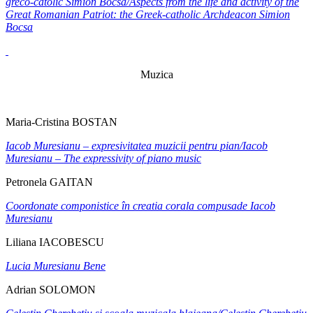
greco-catolic Simion Bocsa/Aspects from the life and activity of the
Great Romanian Patriot: the Greek-catholic Archdeacon Simion
Bocsa
Muzica
Maria-Cristina BOSTAN
Iacob Muresianu –
expresivitatea muzicii pentru pian/
Iacob
Muresianu – The expressivity of piano music
Petronela GAITAN
Coordonate componistice în creatia corala compusade Iacob
Muresianu
Liliana IACOBESCU
Lucia Muresianu Bene
Adrian SOLOMON