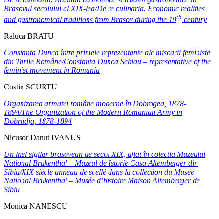
Brasovul secolului al XIX-lea/
De re culinaria. Economic realities
th
and gastronomical traditions from Brasov during the 19
century
Raluca BRATU
Constanta Dunca
î
ntre primele reprezentante ale miscarii feministe
din Tarile Române/
Constanta Dunca Schiau – representative of the
feminist movement in Romania
Costin SCURTU
Organizarea armatei române moderne în Dobrogea, 1878-
1894/
The Organization of the Modern Romanian Army in
Dobrudja, 1878-1894
Nicusor Danut IVANUS
Un inel sigilar brasovean de secol XIX, aflat în colectia Muzeului
National Brukenthal – Muzeul de Istorie Casa Altemberger din
Sibiu/XIX siècle anneau de scellé dans la collection du Musée
National Brukenthal
– Musée d’histoire Maison Altemberger de
Sibiu
Monica NANESCU