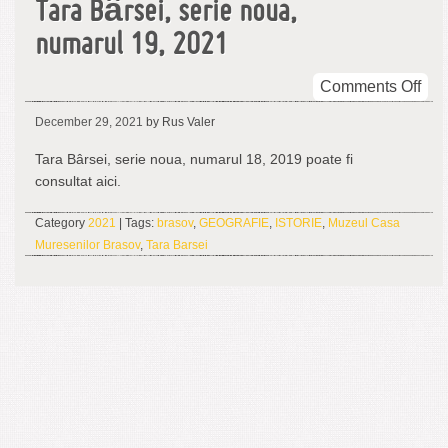
Tara Bârsei, serie noua,
numarul 19, 2021
on
Comments Off
Tar
December 29, 2021
by Rus Valer
Bâr
seri
Tara Bârsei, serie noua, numarul 18, 2019 poate fi
nou
consultat aici.
num
19,
Category
2021
| Tags:
brasov
,
GEOGRAFIE
,
ISTORIE
,
Muzeul Casa
202
Muresenilor Brasov
,
Tara Barsei