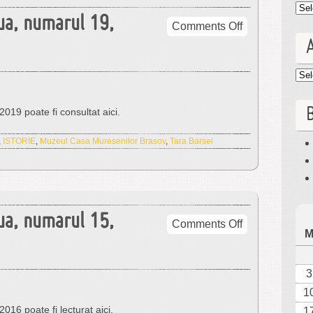
Cat
ua, numarul 19,
on
Comments Off
Tara
Bârsei,
serie
Arc
noua,
numarul
B
019 poate fi consultat aici.
19,
2021
,
ISTORIE
,
Muzeul Casa Muresenilor Brasov
,
Tara Barsei
ua, numarul 15,
on
Comments Off
Tara
Bârsei,
serie
3
noua,
1
numarul
016 poate fi lecturat aici.
1