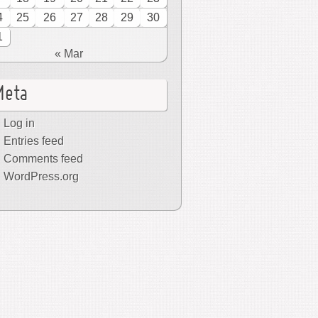
4
25
26
27
28
29
30
1
« Mar
Meta
Log in
Entries feed
Comments feed
WordPress.org