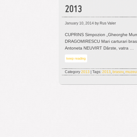
2013
January 10, 2014
by Rus Valer
CUPRINS Simpozion „Gheorghe Mun
DRAGOMIRESCU Mari carturari brasov
Antoneta NEUVIRT Dârste, vatra …
keep reading
Category
2013
| Tags:
2013
,
brasov
,
muzeul