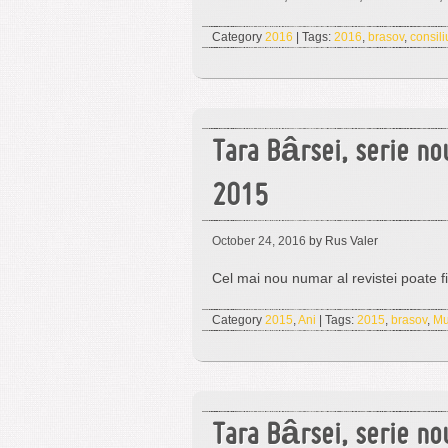
Category
2016
| Tags:
2016
,
brasov
,
consili
Tara Bârsei, serie no
2015
October 24, 2016
by Rus Valer
Cel mai nou numar al revistei poate fi 
Category
2015
,
Ani
| Tags:
2015
,
brasov
,
Mu
Tara Bârsei, serie no