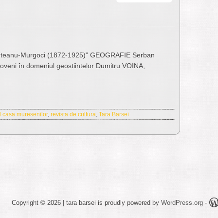
Tara
Bârsei,
serie
noua,
numarul
teanu-Murgoci (1872-1925)” GEOGRAFIE Serban
12,
eni în domeniul geostiintelor Dumitru VOINA,
2013
 casa muresenilor
,
revista de cultura
,
Tara Barsei
Copyright © 2026 | tara barsei is proudly powered by
WordPress.org
-