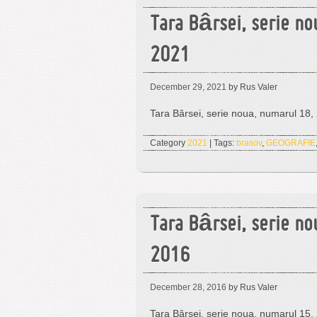
Tara Bârsei, serie no
2021
December 29, 2021
by Rus Valer
Tara Bârsei, serie noua, numarul 18, 2
Category
2021
| Tags:
brasov
,
GEOGRAFIE
Tara Bârsei, serie no
2016
December 28, 2016
by Rus Valer
Tara Bârsei, serie noua, numarul 15, 2