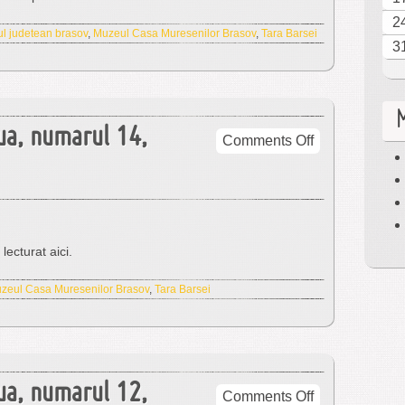
15,
2
2016
ul judetean brasov
,
Muzeul Casa Muresenilor Brasov
,
Tara Barsei
3
ua, numarul 14,
on
Comments Off
Tara
Bârsei,
serie
noua,
numarul
lecturat aici.
14,
2015
zeul Casa Muresenilor Brasov
,
Tara Barsei
ua, numarul 12,
on
Comments Off