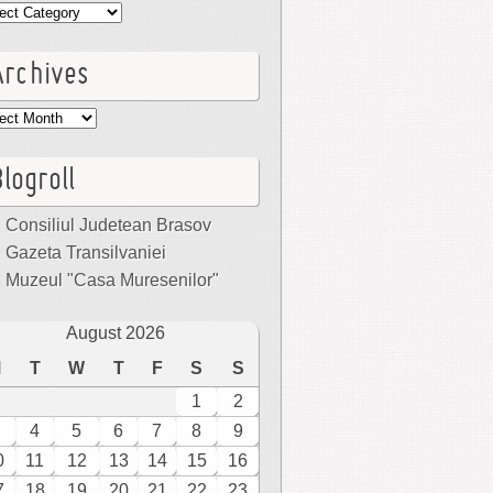
egories
Archives
hives
logroll
Consiliul Judetean Brasov
Gazeta Transilvaniei
Muzeul "Casa Muresenilor"
August 2026
M
T
W
T
F
S
S
1
2
4
5
6
7
8
9
0
11
12
13
14
15
16
7
18
19
20
21
22
23