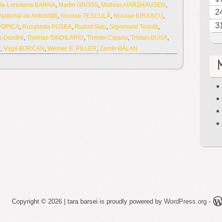
ela-Loredana BARNA
,
Martin GROSS
,
Mathias HARZHAUSER
,
2
ational de Antichitãti
,
Nicolae TESCULÃ
,
Niculae IURASCU
,
3
POPICA
,
Rozalinda POSEA
,
Rudolf Sutu
,
Sigismund Todutã
,
u-Dunãre
,
Thomas SINDILARIU
,
Timotei Cipariu
,
Tristan BUGA
,
n
,
Virgil BORCAN
,
Werner E. PILLER
,
Zamfir BÃLAN
Copyright © 2026 | tara barsei is proudly powered by
WordPress.org
-