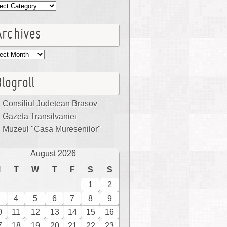
egories
Archives
hives
logroll
Consiliul Judetean Brasov
Gazeta Transilvaniei
Muzeul "Casa Muresenilor"
August 2026
M
T
W
T
F
S
S
1
2
4
5
6
7
8
9
0
11
12
13
14
15
16
7
18
19
20
21
22
23