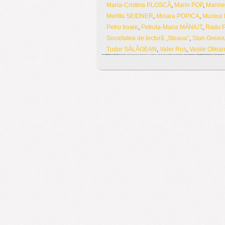
Maria-Cristina PLOSCÃ
,
Marin POP
,
Marin
Melitta SEIDNER
,
Mioara POPICA
,
Muzeul N
Petru Iroaie
,
Petruta-Maria MÃNIUT
,
Radu 
Societatea de lecturã „Steaua”
,
Stan Greav
Tudor SÃLÃGEAN
,
Valer Rus
,
Vasile Oltea