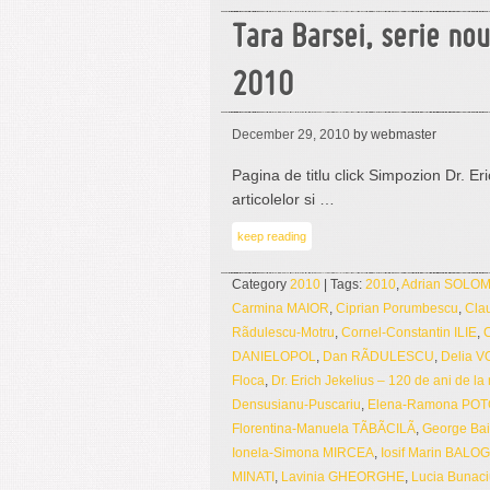
Tara Barsei, serie no
2010
December 29, 2010
by webmaster
Pagina de titlu click Simpozion Dr. Er
articolelor si …
keep reading
Category
2010
| Tags:
2010
,
Adrian SOLO
Carmina MAIOR
,
Ciprian Porumbescu
,
Cla
Rãdulescu-Motru
,
Cornel-Constantin ILIE
,
DANIELOPOL
,
Dan RÃDULESCU
,
Delia V
Floca
,
Dr. Erich Jekelius – 120 de ani de la
Densusianu-Puscariu
,
Elena-Ramona PO
Florentina-Manuela TÃBÃCILÃ
,
George Bai
Ionela-Simona MIRCEA
,
Iosif Marin BALOG
MINATI
,
Lavinia GHEORGHE
,
Lucia Bunaci