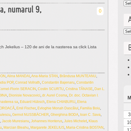
Cat
ua, numarul 9,
0
Arc
B
ich Jekelius – 120 de ani de la nasterea sa click Lista
MON
,
Alina MANDAI
,
Ana-Maria STAN
,
Brândusa MUNTEANU
,
udia POP
,
Conrad Vollrath
,
Constantin Bajenaru
,
Constantin
Cornel-Florin SERACIN
,
Costin SCURTU
,
Cristina TÃNASE
,
Dan L.
OINA
,
Dionisie Novacovici
,
dr. Aurel Cosma
,
Dr. doc. Octavian I.
 nasterea sa
,
Eduard Hübsch
,
Elena CHIABURU
,
Elena
TOROACÃ
,
Emil Fischer
,
Evloghie Monah Dascãlul
,
Familia Boiu
,
3
ulescu
,
Gernot NUSSBÄCHER
,
Gherghina BODA
,
Ioan C. Sava
,
,
Jacob Muresianu
,
Johannes Honterus
,
Jules Michelet
,
Klaus
1
u
,
Marcian Bleahu
,
Margarete JEKELIUS
,
Maria-Cristina BOSTAN
,
1