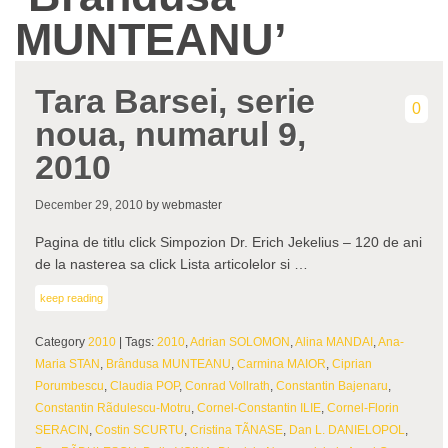
MUNTEANU’
Tara Barsei, serie
0
noua, numarul 9,
2010
December 29, 2010
by webmaster
Pagina de titlu click Simpozion Dr. Erich Jekelius – 120 de ani
de la nasterea sa click Lista articolelor si …
keep reading
Category
2010
| Tags:
2010
,
Adrian SOLOMON
,
Alina MANDAI
,
Ana-
Maria STAN
,
Brândusa MUNTEANU
,
Carmina MAIOR
,
Ciprian
Porumbescu
,
Claudia POP
,
Conrad Vollrath
,
Constantin Bajenaru
,
Constantin Rãdulescu-Motru
,
Cornel-Constantin ILIE
,
Cornel-Florin
SERACIN
,
Costin SCURTU
,
Cristina TÃNASE
,
Dan L. DANIELOPOL
,