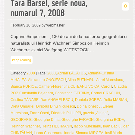
Tara Barsei, serie noua,
0
numarul 7, 2008
February 10, 2009
by webmaster
Cuprins Simpozion „130 de ani de la nasterea geografului si
naturalistului Heinrich Wachner” Simpozion Heinrich
Wachnerclick aici Wolfgang WITTSTOCK …
keep reading
Category
2008
| Tags:
2008
,
Adrian LÃCÃTUS
,
Adriana-Cristina
MIHALEA
,
Alexandru ONOJESCU
,
Alina BUTNARU
,
Aurel Muresianu
,
Bianca PURICE
,
Carmen-Florentina OLTEANU VOICA
,
Carol I
,
Claudia
POP
,
Constantin Bajenaru
,
Constantin CATRINA
,
Cornel CRÃCIUN
,
Cristina TÃNASE
,
Dan ANGHELESCU
,
Daniela SOREA
,
Delia MARIAN
,
Dieta Ungariei
,
Dirijorul Dinu Niculescu
,
Doina Ionescu
,
Elenei
Muresianu
,
Franz Obert
,
Friedrich PHILIPPI
,
gazeta „Albina”
,
GEOGRAFIE
,
Gheorghe Dima
,
Gheorghe FARAON
,
Gherghina BODA
,
Heinrich Wachner
,
Heinz HELTMANN
,
Iacob Muresianu
,
Ioan Baciu
,
Ioan
CHINTÃUAN
,
Ioana Cosereanu
,
Ionela-Simona MIRCEA
,
Iosif Marin