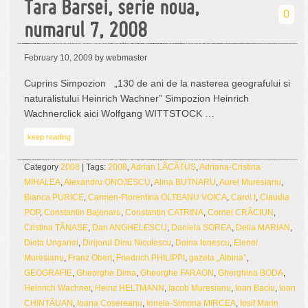
Tara Barsei, serie noua,
0
numarul 7, 2008
February 10, 2009
by webmaster
Cuprins Simpozion „130 de ani de la nasterea geografului si
naturalistului Heinrich Wachner” Simpozion Heinrich
Wachnerclick aici Wolfgang WITTSTOCK …
keep reading
Category
2008
| Tags:
2008
,
Adrian LÃCÃTUS
,
Adriana-Cristina
MIHALEA
,
Alexandru ONOJESCU
,
Alina BUTNARU
,
Aurel Muresianu
,
Bianca PURICE
,
Carmen-Florentina OLTEANU VOICA
,
Carol I
,
Claudia
POP
,
Constantin Bajenaru
,
Constantin CATRINA
,
Cornel CRÃCIUN
,
Cristina TÃNASE
,
Dan ANGHELESCU
,
Daniela SOREA
,
Delia MARIAN
,
Dieta Ungariei
,
Dirijorul Dinu Niculescu
,
Doina Ionescu
,
Elenei
Muresianu
,
Franz Obert
,
Friedrich PHILIPPI
,
gazeta „Albina”
,
GEOGRAFIE
,
Gheorghe Dima
,
Gheorghe FARAON
,
Gherghina BODA
,
Heinrich Wachner
,
Heinz HELTMANN
,
Iacob Muresianu
,
Ioan Baciu
,
Ioan
CHINTÃUAN
,
Ioana Cosereanu
,
Ionela-Simona MIRCEA
,
Iosif Marin