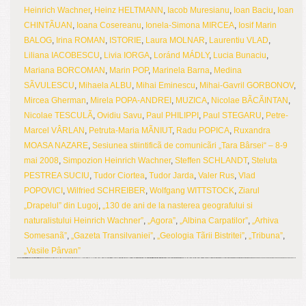
Heinrich Wachner
,
Heinz HELTMANN
,
Iacob Muresianu
,
Ioan Baciu
,
Ioan
CHINTÃUAN
,
Ioana Cosereanu
,
Ionela-Simona MIRCEA
,
Iosif Marin
BALOG
,
Irina ROMAN
,
ISTORIE
,
Laura MOLNAR
,
Laurentiu VLAD
,
Liliana IACOBESCU
,
Livia IORGA
,
Loránd MÁDLY
,
Lucia Bunaciu
,
Mariana BORCOMAN
,
Marin POP
,
Marinela Barna
,
Medina
SÃVULESCU
,
Mihaela ALBU
,
Mihai Eminescu
,
Mihai-Gavril GORBONOV
,
Mircea Gherman
,
Mirela POPA-ANDREI
,
MUZICA
,
Nicolae BÃCÃINTAN
,
Nicolae TESCULÃ
,
Ovidiu Savu
,
Paul PHILIPPI
,
Paul STEGARU
,
Petre-
Marcel VÂRLAN
,
Petruta-Maria MÃNIUT
,
Radu POPICA
,
Ruxandra
MOASA NAZARE
,
Sesiunea stiintificã de comunicãri „Tara Bârsei“ – 8-9
mai 2008
,
Simpozion Heinrich Wachner
,
Steffen SCHLANDT
,
Steluta
PESTREA SUCIU
,
Tudor Ciortea
,
Tudor Jarda
,
Valer Rus
,
Vlad
POPOVICI
,
Wilfried SCHREIBER
,
Wolfgang WITTSTOCK
,
Ziarul
„Drapelul” din Lugoj
,
„130 de ani de la nasterea geografului si
naturalistului Heinrich Wachner”
,
„Agora”
,
„Albina Carpatilor”
,
„Arhiva
Somesanã”
,
„Gazeta Transilvaniei”
,
„Geologia Tãrii Bistritei”
,
„Tribuna”
,
„Vasile Pârvan”