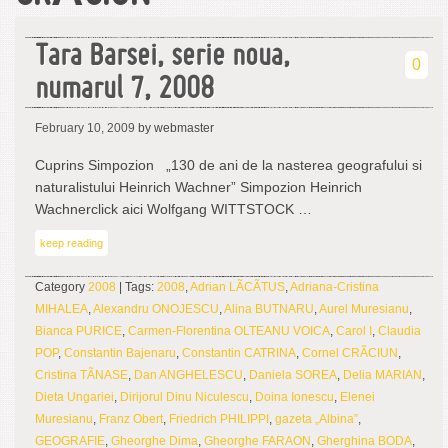
Tara Barsei, serie noua,
0
numarul 7, 2008
February 10, 2009
by webmaster
Cuprins Simpozion „130 de ani de la nasterea geografului si
naturalistului Heinrich Wachner” Simpozion Heinrich
Wachnerclick aici Wolfgang WITTSTOCK …
keep reading
Category
2008
| Tags:
2008
,
Adrian LÃCÃTUS
,
Adriana-Cristina
MIHALEA
,
Alexandru ONOJESCU
,
Alina BUTNARU
,
Aurel Muresianu
,
Bianca PURICE
,
Carmen-Florentina OLTEANU VOICA
,
Carol I
,
Claudia
POP
,
Constantin Bajenaru
,
Constantin CATRINA
,
Cornel CRÃCIUN
,
Cristina TÃNASE
,
Dan ANGHELESCU
,
Daniela SOREA
,
Delia MARIAN
,
Dieta Ungariei
,
Dirijorul Dinu Niculescu
,
Doina Ionescu
,
Elenei
Muresianu
,
Franz Obert
,
Friedrich PHILIPPI
,
gazeta „Albina”
,
GEOGRAFIE
,
Gheorghe Dima
,
Gheorghe FARAON
,
Gherghina BODA
,