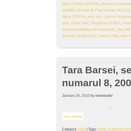
Maria-Cristina BOSTAN
,
Marinela-Loreda
ANDREI
,
Nicolae M. Pop
,
Nicolae TESCUL
Maria COROIU
,
prof. univ. Laurian Somesa
cele „Sapte Sate”
,
Rozalinda POSEA
,
Rudol
Sesiunea stiintifica de comunicari „Tara Bâ
Thomas SINDILARIU
,
Traian ICHIM
,
Valer 
Tara Barsei, s
numarul 8, 20
January 26, 2010
by webmaster
…
keep reading
Category
2009
| Tags:
2009
,
Academia Mihãi