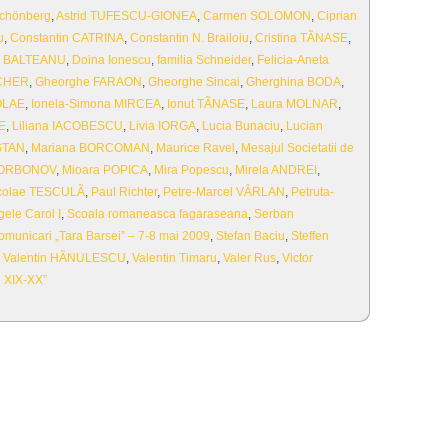
Schönberg
,
Astrid TUFESCU-GIONEA
,
Carmen SOLOMON
,
Ciprian
u
,
Constantin CATRINA
,
Constantin N. Brailoiu
,
Cristina TÃNASE
,
 BALTEANU
,
Doina Ionescu
,
familia Schneider
,
Felicia-Aneta
CHER
,
Gheorghe FARAON
,
Gheorghe Sincai
,
Gherghina BODA
,
OLAE
,
Ionela-Simona MIRCEA
,
Ionut TÃNASE
,
Laura MOLNAR
,
E
,
Liliana IACOBESCU
,
Livia IORGA
,
Lucia Bunaciu
,
Lucian
OSTAN
,
Mariana BORCOMAN
,
Maurice Ravel
,
Mesajul Societatii de
 GORBONOV
,
Mioara POPICA
,
Mira Popescu
,
Mirela ANDREI
,
colae TESCULÃ
,
Paul Richter
,
Petre-Marcel VÂRLAN
,
Petruta-
ele Carol I
,
Scoala romaneasca fagaraseana
,
Serban
comunicari „Tara Barsei” – 7-8 mai 2009
,
Stefan Baciu
,
Steffen
,
Valentin HÃNULESCU
,
Valentin Timaru
,
Valer Rus
,
Victor
e XIX-XX”