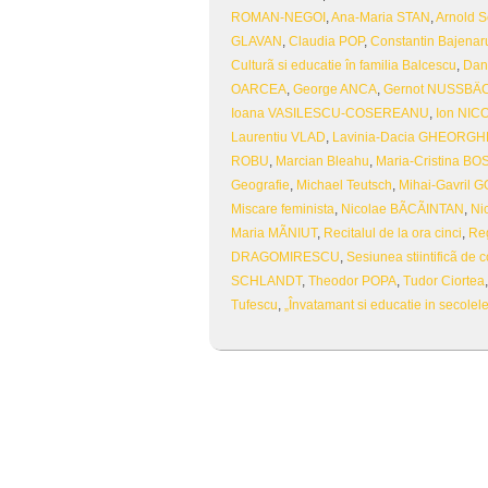
ROMAN-NEGOI
,
Ana-Maria STAN
,
Arnold 
GLAVAN
,
Claudia POP
,
Constantin Bajenar
Culturã si educatie în familia Balcescu
,
Dan
OARCEA
,
George ANCA
,
Gernot NUSSBÄ
Ioana VASILESCU-COSEREANU
,
Ion NIC
Laurentiu VLAD
,
Lavinia-Dacia GHEORGH
ROBU
,
Marcian Bleahu
,
Maria-Cristina B
Geografie
,
Michael Teutsch
,
Mihai-Gavril
Miscare feminista
,
Nicolae BÃCÃINTAN
,
Ni
Maria MÃNIUT
,
Recitalul de la ora cinci
,
Reg
DRAGOMIRESCU
,
Sesiunea stiintificã de 
SCHLANDT
,
Theodor POPA
,
Tudor Ciortea
Tufescu
,
„Învatamant si educatie in secolel