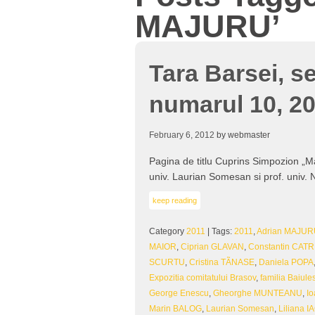
MAJURU’
Tara Barsei, s
numarul 10, 2
February 6, 2012
by webmaster
Pagina de titlu Cuprins Simpozion „Mar
univ. Laurian Somesan si prof. univ.
keep reading
Category
2011
| Tags:
2011
,
Adrian MAJU
MAIOR
,
Ciprian GLAVAN
,
Constantin CATR
SCURTU
,
Cristina TÃNASE
,
Daniela POPA
Expozitia comitatului Brasov
,
familia Baiule
George Enescu
,
Gheorghe MUNTEANU
,
I
Marin BALOG
,
Laurian Somesan
,
Liliana