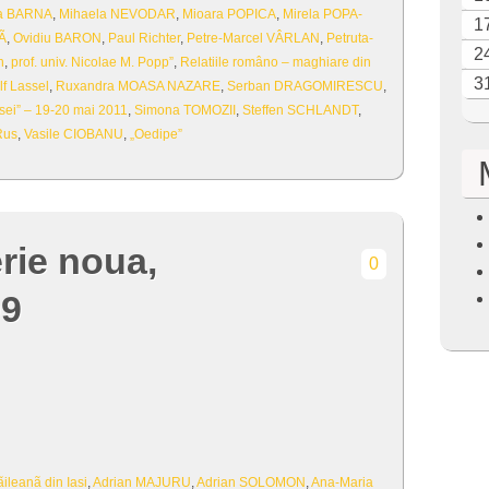
na BARNA
,
Mihaela NEVODAR
,
Mioara POPICA
,
Mirela POPA-
1
Ã
,
Ovidiu BARON
,
Paul Richter
,
Petre-Marcel VÂRLAN
,
Petruta-
2
n
,
prof. univ. Nicolae M. Popp”
,
Relatiile româno – maghiare din
3
f Lassel
,
Ruxandra MOASA NAZARE
,
Serban DRAGOMIRESCU
,
rsei” – 19-20 mai 2011
,
Simona TOMOZII
,
Steffen SCHLANDT
,
Rus
,
Vasile CIOBANU
,
„Oedipe”
erie noua,
0
09
leanã din Iasi
,
Adrian MAJURU
,
Adrian SOLOMON
,
Ana-Maria