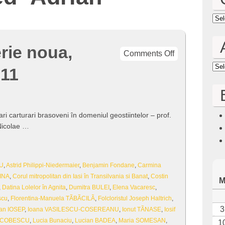
Cat
erie noua,
on
Comments Off
Tara
Arc
011
Barsei,
serie
noua,
numarul
i carturari brasoveni în domeniul geostiintelor – prof.
10,
 Nicolae …
2011
RU
,
Astrid Philippi-Niedermaier
,
Benjamin Fondane
,
Carmina
INA
,
Corul mitropolitan din Iasi în Transilvania si Banat
,
Costin
,
Datina Lolelor în Agnita
,
Dumitra BULEI
,
Elena Vacaresc
,
scu
,
Florentina-Manuela TÃBÃCILÃ
,
Folcloristul Joseph Haltrich
,
3
oan IOSEP
,
Ioana VASILESCU-COSEREANU
,
Ionut TÃNASE
,
Iosif
 IACOBESCU
,
Lucia Bunaciu
,
Lucian BADEA
,
Maria SOMESAN
,
1