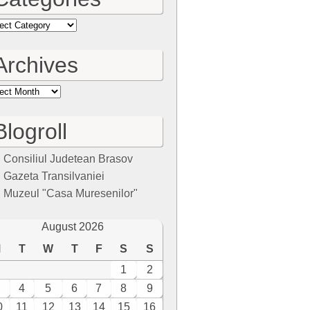
egories
Archives
hives
Blogroll
Consiliul Judetean Brasov
Gazeta Transilvaniei
Muzeul "Casa Muresenilor"
August 2026
M
T
W
T
F
S
S
1
2
4
5
6
7
8
9
0
11
12
13
14
15
16