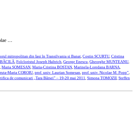
colae …
orul mitropolitan din Iasi în Transilvania si Banat
,
Costin SCURTU
,
Cristina
TÃBÃCILÃ
,
Folcloristul Joseph Haltrich
,
George Enescu
,
Gheorghe MUNTEANU
,
,
Maria SOMESAN
,
Maria-Cristina BOSTAN
,
Marinela-Loredana BARNA
,
truta-Maria COROIU
,
prof. univ. Laurian Somesan
,
prof. univ. Nicolae M. Popp”
,
ntifica de comunicari „Tara Bârsei” – 19-20 mai 2011
,
Simona TOMOZII
,
Steffen