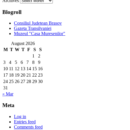
Archives
Blogroll
Consiliul Judetean Brasov
Gazeta Transilvaniei
Muzeul "Casa Muresenilor"
August 2026
M
T
W
T
F
S
S
1
2
3
4
5
6
7
8
9
10
11
12
13
14
15
16
17
18
19
20
21
22
23
24
25
26
27
28
29
30
31
« Mar
Meta
Log in
Entries feed
Comments feed