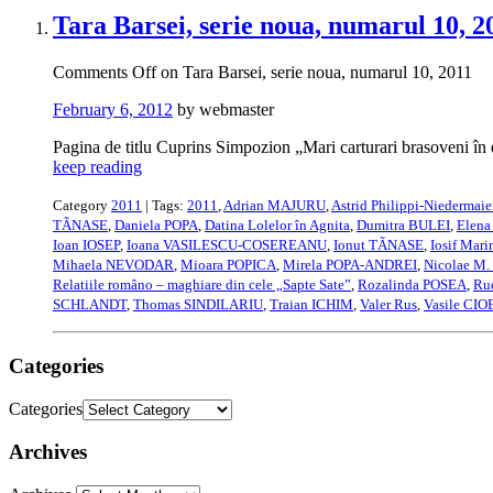
Tara Barsei, serie noua, numarul 10, 2
Comments Off
on Tara Barsei, serie noua, numarul 10, 2011
February 6, 2012
by webmaster
Pagina de titlu Cuprins Simpozion „Mari carturari brasoveni în
keep reading
Category
2011
| Tags:
2011
,
Adrian MAJURU
,
Astrid Philippi-Niedermaie
TÃNASE
,
Daniela POPA
,
Datina Lolelor în Agnita
,
Dumitra BULEI
,
Elena
Ioan IOSEP
,
Ioana VASILESCU-COSEREANU
,
Ionut TÃNASE
,
Iosif Mar
Mihaela NEVODAR
,
Mioara POPICA
,
Mirela POPA-ANDREI
,
Nicolae M.
Relatiile româno – maghiare din cele „Sapte Sate”
,
Rozalinda POSEA
,
Rud
SCHLANDT
,
Thomas SINDILARIU
,
Traian ICHIM
,
Valer Rus
,
Vasile CI
Categories
Categories
Archives