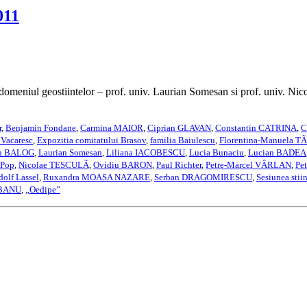
011
 domeniul geostiintelor – prof. univ. Laurian Somesan si prof. univ. Ni
r
,
Benjamin Fondane
,
Carmina MAIOR
,
Ciprian GLAVAN
,
Constantin CATRINA
,
C
 Vacaresc
,
Expozitia comitatului Brasov
,
familia Baiulescu
,
Florentina-Manuela 
in BALOG
,
Laurian Somesan
,
Liliana IACOBESCU
,
Lucia Bunaciu
,
Lucian BADEA
 Pop
,
Nicolae TESCULÃ
,
Ovidiu BARON
,
Paul Richter
,
Petre-Marcel VÂRLAN
,
Pe
olf Lassel
,
Ruxandra MOASA NAZARE
,
Serban DRAGOMIRESCU
,
Sesiunea stii
OBANU
,
„Oedipe”