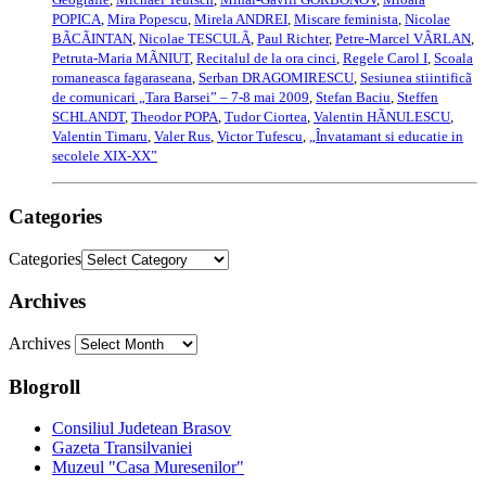
POPICA
,
Mira Popescu
,
Mirela ANDREI
,
Miscare feminista
,
Nicolae
BÃCÃINTAN
,
Nicolae TESCULÃ
,
Paul Richter
,
Petre-Marcel VÂRLAN
,
Petruta-Maria MÃNIUT
,
Recitalul de la ora cinci
,
Regele Carol I
,
Scoala
romaneasca fagaraseana
,
Serban DRAGOMIRESCU
,
Sesiunea stiintificã
de comunicari „Tara Barsei” – 7-8 mai 2009
,
Stefan Baciu
,
Steffen
SCHLANDT
,
Theodor POPA
,
Tudor Ciortea
,
Valentin HÃNULESCU
,
Valentin Timaru
,
Valer Rus
,
Victor Tufescu
,
„Învatamant si educatie in
secolele XIX-XX”
Categories
Categories
Archives
Archives
Blogroll
Consiliul Judetean Brasov
Gazeta Transilvaniei
Muzeul "Casa Muresenilor"