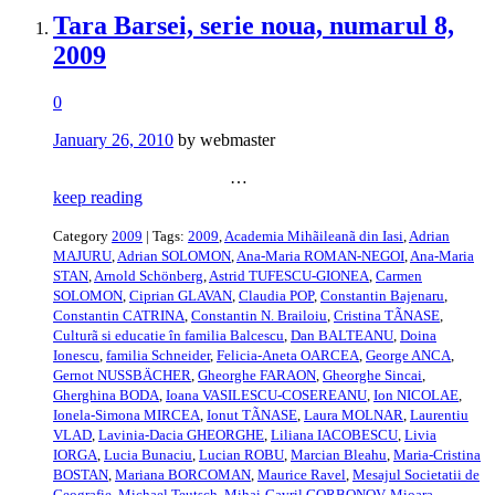
Tara Barsei, serie noua, numarul 8,
2009
0
January 26, 2010
by webmaster
…
keep reading
Category
2009
| Tags:
2009
,
Academia Mihãileanã din Iasi
,
Adrian
MAJURU
,
Adrian SOLOMON
,
Ana-Maria ROMAN-NEGOI
,
Ana-Maria
STAN
,
Arnold Schönberg
,
Astrid TUFESCU-GIONEA
,
Carmen
SOLOMON
,
Ciprian GLAVAN
,
Claudia POP
,
Constantin Bajenaru
,
Constantin CATRINA
,
Constantin N. Brailoiu
,
Cristina TÃNASE
,
Culturã si educatie în familia Balcescu
,
Dan BALTEANU
,
Doina
Ionescu
,
familia Schneider
,
Felicia-Aneta OARCEA
,
George ANCA
,
Gernot NUSSBÄCHER
,
Gheorghe FARAON
,
Gheorghe Sincai
,
Gherghina BODA
,
Ioana VASILESCU-COSEREANU
,
Ion NICOLAE
,
Ionela-Simona MIRCEA
,
Ionut TÃNASE
,
Laura MOLNAR
,
Laurentiu
VLAD
,
Lavinia-Dacia GHEORGHE
,
Liliana IACOBESCU
,
Livia
IORGA
,
Lucia Bunaciu
,
Lucian ROBU
,
Marcian Bleahu
,
Maria-Cristina
BOSTAN
,
Mariana BORCOMAN
,
Maurice Ravel
,
Mesajul Societatii de
Geografie
,
Michael Teutsch
,
Mihai-Gavril GORBONOV
,
Mioara