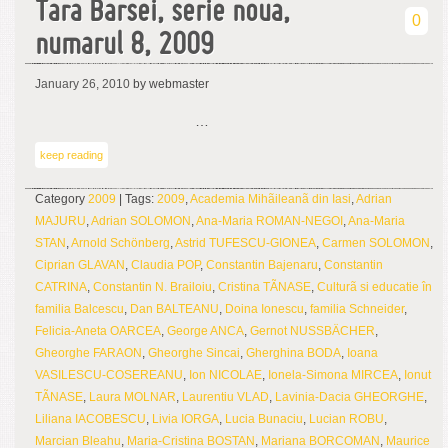
Tara Barsei, serie noua,
0
numarul 8, 2009
January 26, 2010
by webmaster
…
keep reading
Category
2009
| Tags:
2009
,
Academia Mihãileanã din Iasi
,
Adrian
MAJURU
,
Adrian SOLOMON
,
Ana-Maria ROMAN-NEGOI
,
Ana-Maria
STAN
,
Arnold Schönberg
,
Astrid TUFESCU-GIONEA
,
Carmen SOLOMON
,
Ciprian GLAVAN
,
Claudia POP
,
Constantin Bajenaru
,
Constantin
CATRINA
,
Constantin N. Brailoiu
,
Cristina TÃNASE
,
Culturã si educatie în
familia Balcescu
,
Dan BALTEANU
,
Doina Ionescu
,
familia Schneider
,
Felicia-Aneta OARCEA
,
George ANCA
,
Gernot NUSSBÄCHER
,
Gheorghe FARAON
,
Gheorghe Sincai
,
Gherghina BODA
,
Ioana
VASILESCU-COSEREANU
,
Ion NICOLAE
,
Ionela-Simona MIRCEA
,
Ionut
TÃNASE
,
Laura MOLNAR
,
Laurentiu VLAD
,
Lavinia-Dacia GHEORGHE
,
Liliana IACOBESCU
,
Livia IORGA
,
Lucia Bunaciu
,
Lucian ROBU
,
Marcian Bleahu
,
Maria-Cristina BOSTAN
,
Mariana BORCOMAN
,
Maurice