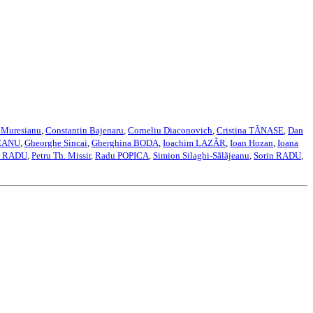
 Muresianu
,
Constantin Bajenaru
,
Corneliu Diaconovich
,
Cristina TÃNASE
,
Dan
EANU
,
Gheorghe Sincai
,
Gherghina BODA
,
Ioachim LAZÃR
,
Ioan Hozan
,
Ioana
a RADU
,
Petru Th. Missir
,
Radu POPICA
,
Simion Silaghi-Sãlãjeanu
,
Sorin RADU
,