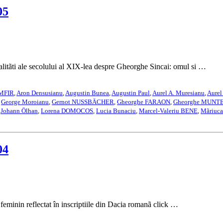
05
 ale secolului al XIX-lea despre Gheorghe Sincai: omul si …
AMFIR
,
Aron Densusianu
,
Augustin Bunea
,
Augustin Paul
,
Aurel A. Muresianu
,
Aurel
,
George Moroianu
,
Gernot NUSSBÄCHER
,
Gheorghe FARAON
,
Gheorghe MUNT
,
Johann Ölhan
,
Lorena DOMOCOS
,
Lucia Bunaciu
,
Marcel-Valeriu BENE
,
Mãriuc
04
nin reflectat în inscriptiile din Dacia romanã click …