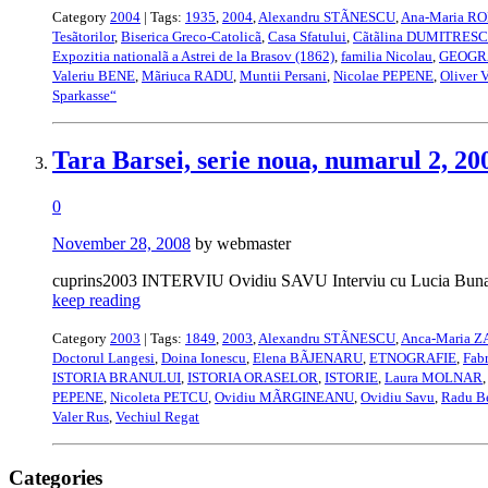
Category
2004
| Tags:
1935
,
2004
,
Alexandru STÃNESCU
,
Ana-Maria R
Tesãtorilor
,
Biserica Greco-Catolicã
,
Casa Sfatului
,
Cãtãlina DUMITRES
Expozitia nationalã a Astrei de la Brasov (1862)
,
familia Nicolau
,
GEOGR
Valeriu BENE
,
Mãriuca RADU
,
Muntii Persani
,
Nicolae PEPENE
,
Oliver
Sparkasse“
Tara Barsei, serie noua, numarul 2, 20
0
November 28, 2008
by webmaster
cuprins2003 INTERVIU Ovidiu SAVU Interviu cu Lucia Bunaciu
keep reading
Category
2003
| Tags:
1849
,
2003
,
Alexandru STÃNESCU
,
Anca-Maria 
Doctorul Langesi
,
Doina Ionescu
,
Elena BÃJENARU
,
ETNOGRAFIE
,
Fabr
ISTORIA BRANULUI
,
ISTORIA ORASELOR
,
ISTORIE
,
Laura MOLNAR
PEPENE
,
Nicoleta PETCU
,
Ovidiu MÃRGINEANU
,
Ovidiu Savu
,
Radu B
Valer Rus
,
Vechiul Regat
Categories