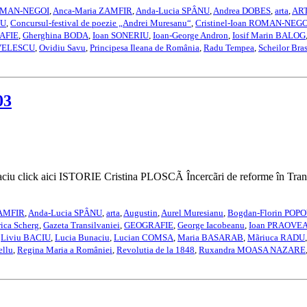
OMAN-NEGOI
,
Anca-Maria ZAMFIR
,
Anda-Lucia SPÂNU
,
Andrea DOBES
,
arta
,
AR
CU
,
Concursul-festival de poezie „Andrei Muresanu“
,
Cristinel-Ioan ROMAN-NEGO
AFIE
,
Gherghina BODA
,
Ioan SONERIU
,
Ioan-George Andron
,
Iosif Marin BALOG
 VELESCU
,
Ovidiu Savu
,
Principesa Ileana de România
,
Radu Tempea
,
Scheilor Bra
03
 click aici ISTORIE Cristina PLOSCÃ Încercãri de reforme în Trans
ZAMFIR
,
Anda-Lucia SPÂNU
,
arta
,
Augustin
,
Aurel Muresianu
,
Bogdan-Florin POPO
ica Scherg
,
Gazeta Transilvaniei
,
GEOGRAFIE
,
George Iacobeanu
,
Ioan PRAOVE
,
Liviu BACIU
,
Lucia Bunaciu
,
Lucian COMSA
,
Maria BASARAB
,
Mãriuca RADU
ellu
,
Regina Maria a României
,
Revolutia de la 1848
,
Ruxandra MOASA NAZARE