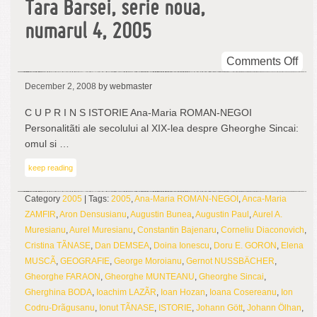
Tara Barsei, serie noua,
numarul 4, 2005
on
Comments Off
Tar
December 2, 2008
by webmaster
Bar
seri
C U P R I N S ISTORIE Ana-Maria ROMAN-NEGOI
nou
Personalitãti ale secolului al XIX-lea despre Gheorghe Sincai:
num
omul si …
4,
keep reading
200
Category
2005
| Tags:
2005
,
Ana-Maria ROMAN-NEGOI
,
Anca-Maria
ZAMFIR
,
Aron Densusianu
,
Augustin Bunea
,
Augustin Paul
,
Aurel A.
Muresianu
,
Aurel Muresianu
,
Constantin Bajenaru
,
Corneliu Diaconovich
,
Cristina TÃNASE
,
Dan DEMSEA
,
Doina Ionescu
,
Doru E. GORON
,
Elena
MUSCÃ
,
GEOGRAFIE
,
George Moroianu
,
Gernot NUSSBÄCHER
,
Gheorghe FARAON
,
Gheorghe MUNTEANU
,
Gheorghe Sincai
,
Gherghina BODA
,
Ioachim LAZÃR
,
Ioan Hozan
,
Ioana Cosereanu
,
Ion
Codru-Drãgusanu
,
Ionut TÃNASE
,
ISTORIE
,
Johann Gött
,
Johann Ölhan
,