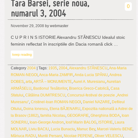
Tara Barsei, serie noua,
0
numarul 3, 2004
November 29, 2008
by webmaster
C U P R I N S ISTORIE Alexandru STÃNESCU Idealul stoic
feminin reflectat în inscriptiile din Dacia romanã click …
keep reading
Category
2004
| Tags:
1935
,
2004
,
Alexandru STÃNESCU
,
Ana-Maria
ROMAN-NEGOI
,
Anca-Maria ZAMFIR
,
Anda-Lucia SPÂNU
,
Andrea
DOBES
,
arta
,
ARTÃ – MONUMENTE
,
Aurel A. Muresianu
,
Aurelian
ARMÃSELU
,
Bastionul Tesãtorilor
,
Biserica Greco-Catolicã
,
Casa
Sfatului
,
Cãtãlina DUMITRESCU
,
Concursul-festival de poezie „Andrei
Muresanu“
,
Cristinel-Ioan ROMAN-NEGOI
,
Daniel NAZARE
,
Defileul
Oltului
,
Doina Ionescu
,
Elena BÃJENARU
,
Expozitia nationalã a Astrei de
la Brasov (1862)
,
familia Nicolau
,
GEOGRAFIE
,
Gherghina BODA
,
Ioan
SONERIU
,
Ioan-George Andron
,
Iosif Marin BALOG
,
ISTORIE
,
Laura
MOLNAR
,
Liviu BACIU
,
Lucia Bunaciu
,
Manuc Bey
,
Marcel-Valeriu BENE
,
Mãriuca RADU
,
Muntii Persani
,
Nicolae PEPENE
,
Oliver VELESCU
,