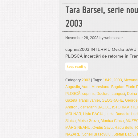
Tara Barsei, serie no
2003
November 28, 2008
by webmaster
cuprins2003 INTERVIU Ovidiu SAVU Int
PLOSCÃ Încercãri de reforme în Tran
keep reading
Category
2003
| Tags:
1849
,
2003
,
Alexan
Augustin
,
Aurel Muresianu
,
Bogdan-Florin
PLOSCÃ
,
cuprins
,
Doctorul Langesi
,
Doina
Gazeta Transilvaniei
,
GEOGRAFIE
,
George
Andron
,
Iosif Marin BALOG
,
ISTORIA ARTEI
MOLNAR
,
Liviu BACIU
,
Lucia Bunaciu
,
Luc
Staicu
,
Moise Groza
,
Monica Cincu
,
MUZEO
MÃRGINEANU
,
Ovidiu Savu
,
Radu Bellu
,
R
NAZARE
,
Scheii Brasovului
,
Stefan Baciu
,