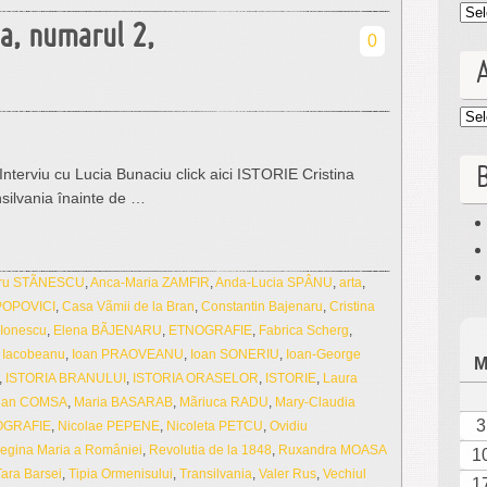
Cat
ua, numarul 2,
0
Arc
B
erviu cu Lucia Bunaciu click aici ISTORIE Cristina
silvania înainte de …
dru STÃNESCU
,
Anca-Maria ZAMFIR
,
Anda-Lucia SPÂNU
,
arta
,
 POPOVICI
,
Casa Vãmii de la Bran
,
Constantin Bajenaru
,
Cristina
 Ionescu
,
Elena BÃJENARU
,
ETNOGRAFIE
,
Fabrica Scherg
,
 Iacobeanu
,
Ioan PRAOVEANU
,
Ioan SONERIU
,
Ioan-George
,
ISTORIA BRANULUI
,
ISTORIA ORASELOR
,
ISTORIE
,
Laura
ian COMSA
,
Maria BASARAB
,
Mãriuca RADU
,
Mary-Claudia
3
GRAFIE
,
Nicolae PEPENE
,
Nicoleta PETCU
,
Ovidiu
egina Maria a României
,
Revolutia de la 1848
,
Ruxandra MOASA
1
Tara Barsei
,
Tipia Ormenisului
,
Transilvania
,
Valer Rus
,
Vechiul
1