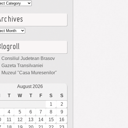
egories
Archives
hives
logroll
Consiliul Judetean Brasov
Gazeta Transilvaniei
Muzeul "Casa Muresenilor"
August 2026
M
T
W
T
F
S
S
1
2
4
5
6
7
8
9
0
11
12
13
14
15
16
7
18
19
20
21
22
23